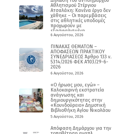
Δήλωση του αντιδημάρχου
Αθλητισμού Στέργιου
Ατσαλάκη: Κανένα έργο δεν
χάθηκε – Οι παρεμβάσεις
στις αθλητικές υποδομές
προχωρούν με
εξασφαλισμένη
6 Αυγούστου, 2026
χρηματοδότηση και
συγκεκριμένο
χρονοδιάγραμμα
ΠΙΝΑΚΑΣ ΘΕΜΑΤΩΝ –
ΑΠΟΦΑΣΕΩΝ ΠΡΑΚΤΙΚΟΥ
ΣΥΝΕΔΡΙΑΣΕΩΣ Άρθρο 133 ν.
5314/2026 ΦΕΚ Α΄103/29-6-
2026
6 Αυγούστου, 2026
«Ο ήρωας μου, εγώ» –
Καλοκαιρινή εκστρατεία
ανάγνωσης και
δημιουργικότητας στην
«Κουνδούρειο» Δημοτική
Βιβλιοθήκη Αγίου Νικολάου
5 Αυγούστου, 2026
Απόφαση Δημάρχου για την
τοποθέτηση αναπλ.