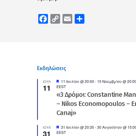
Facebook
Copy
Email
Μοιραστείτ
Link
Εκδηλώσεις
Προτεινόμενο
11 Ιουλίου @ 20:00
-
15 Νοεμβρίου @ 20:0
ΙΟΎΛ
11
EEST
«3 Δρόμοι: Constantine Ma
– Nikos Economopoulos – En
Canaj»
Προτεινόμενο
31 Ιουλίου @ 20:30
-
30 Αυγούστου @ 15:0
ΙΟΎΛ
31
EEST