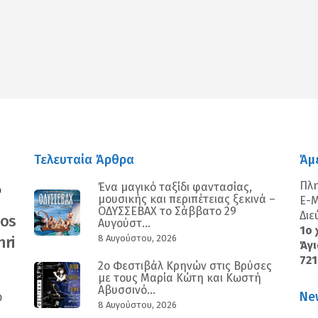
ε
Τελευταία Άρθρα
Άμ
Πλ
Ένα μαγικό ταξίδι φαντασίας,
0
μουσικής και περιπέτειας ξεκινά –
E-M
ΟΔΥΣΣΕΒΑΧ το Σάββατο 29
Διε
nos
Αυγούστ...
1ο 
ri
8 Αυγούστου, 2026
Άγι
72
2ο Φεστιβάλ Κρηνών στις Βρύσες
με τους Μαρία Κώτη και Κωστή
Αβυσσινό...
Ne
0
8 Αυγούστου, 2026