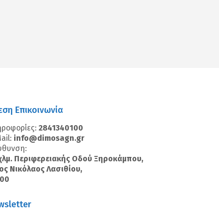
εση Επικοινωνία
ηροφορίες:
2841340100
ail:
info@dimosagn.gr
ύθυνση:
χλμ. Περιφερειακής Οδού Ξηροκάμπου,
ος Νικόλαος Λασιθίου,
100
wsletter