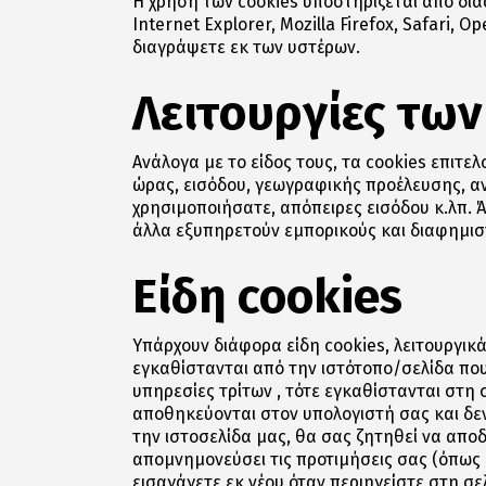
Η χρήση των cookies υποστηρίζεται από δι
Internet Explorer, Mozilla Firefox, Safari,
διαγράψετε εκ των υστέρων.
Λειτουργίες των
Ανάλογα με το είδος τους, τα cookies επιτ
ώρας, εισόδου, γεωγραφικής προέλευσης, αν
χρησιμοποιήσατε, απόπειρες εισόδου κ.λπ. Ά
άλλα εξυπηρετούν εμπορικούς και διαφημισ
Είδη cookies
Υπάρχουν διάφορα είδη cookies, λειτουργικ
εγκαθίστανται από την ιστότοπο/σελίδα που
υπηρεσίες τρίτων , τότε εγκαθίστανται στη 
αποθηκεύονται στον υπολογιστή σας και δε
την ιστοσελίδα μας, θα σας ζητηθεί να αποδ
απομνημονεύσει τις προτιμήσεις σας (όπως ό
εισαγάγετε εκ νέου όταν περιηγείστε στη σε