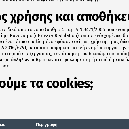
ς χρήσης και αποθήκε
αι ειδικά από το νόμο (άρθρο 4 παρ. 5 Ν.3471/2006 που εν
εί με Κανονισμό (ePrivacy Regulation), οπότε ενδεχομένως θ
ι ένα τέτοιο cookie μόνο εφόσον εσείς ως χρήστης, μας δώσε
Δ 2016/679), μετά από σαφή και εκτενή ενημέρωση για την 
η, το σκοπό επεξεργασίας, την άσκηση του δικαιώματος πρόσ
ω κατάλληλων ρυθμίσεων στο φυλλομετρητή ιστού ή μέσω άλ
ρωση.
ούμε τα
cookies;
εια
Περιγραφή