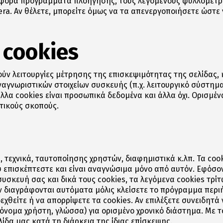
άφορα προγράμματα πλοήγησης, τους λεγόμενους φυλλομετρη
 Opera. Αν θέλετε, μπορείτε όμως να τα απενεργοποιήσετε ώστ
 cookies
ελούν λειτουργίες μέτρησης της επισκεψιμότητας της σελίδα
αγνωριστικών στοιχείων συσκευής (π.χ. λειτουργικό σύστημα,
λλα cookies είναι προσωπικά δεδομένα και άλλα όχι. Ορισμέν
τικούς σκοπούς.
ά, τεχνικά, ταυτοποίησης χρηστών, διαφημιστικά κ.λπ. Τα co
 επισκέπτεστε και είναι αναγνώσιμα μόνο από αυτόν. Εφόσον
συσκευή σας και δικά τους cookies, τα λεγόμενα cookies τρίτ
ν διαγράφονται αυτόματα μόλις κλείσετε το πρόγραμμα περ
εχθείτε ή να απορρίψετε τα cookies. Αν επιλέξετε συνειδητά 
νομα χρήστη, γλώσσα) για ορισμένο χρονικό διάστημα. Με το
λίδα μας κατά τη διάρκεια της ίδιας επίσκεψης.