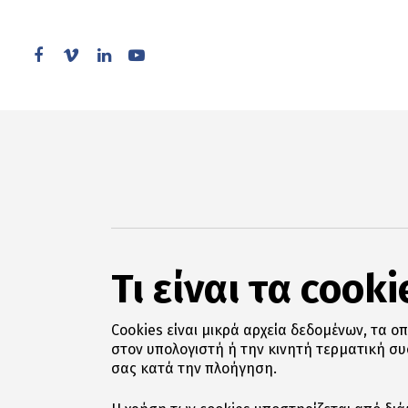
Skip
to
main
facebook
vimeo
linkedin
youtube
content
Τι είναι τα cooki
Cookies είναι μικρά αρχεία δεδομένων, τα ο
στον υπολογιστή ή την κινητή τερματική συσ
σας κατά την πλοήγηση.