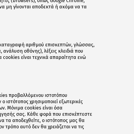
τές (browsers), όπως Google Chrome,
ε να μη γίνονται αποδεκτά ή ακόμα να τα
ς, καταγραφή αριθμού επισκεπτών, γλώσσας,
 ανάλυση οθόνης), λέξεις κλειδιά που
α cookies είναι τεχνικά απαραίτητα ενώ
okies προβαλλόμενου ιστοτόπου
 ο ιστότοπος χρησιμοποιεί εξωτερικές
ων. Μόνιμα cookies είναι όσα
ιήγησής σας. Κάθε φορά που επισκέπτεστε
να τα αποδεχθείτε, ο ιστότοπος μας θα
ν τρόπο αυτό δεν θα χρειάζεται να τις