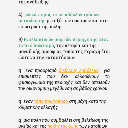
της ανάδειξης:
Α)
φιλικών προς το περιβάλλον τρόπων
μετακίνησης
μεταξύ των οικισμών και στο
εσωτερικό της πόλης
Β)
Εναλλακτικών μορφών περιήγησης στον
τοπικό πολιτισμό
, την ιστορία και της
μοναδικής ομορφιάς τοπίο της περιοχή έτσι
ώστε να την καταστήσουν:
q
ένα προορισμό
διεθνούς εμβέλειας
για
επισκέπτες που δεν αλλοιώνουν τη
φυσιογνωμία της περιοχής και δεν απειλούν
την οικονομική μεγέθυνση σε βάθος χρόνου
q
έναν
τόπο πρωτοπόρο
στη μάχη κατά της
κλιματικής αλλαγής
q
μία πόλη που συμβάλλει στη
βελτίωση της
υγείας
και της
ποιότητας ζωής
των κατοίκων