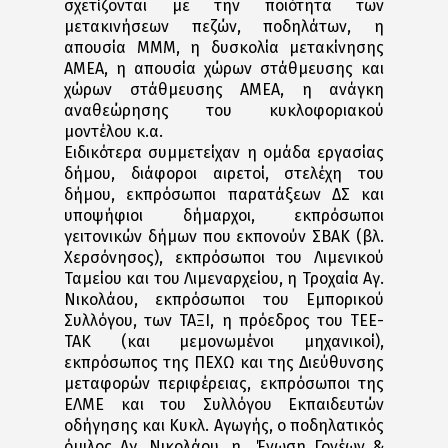
σχετίζονται με την ποιότητα των
μετακινήσεων πεζών, ποδηλάτων, η
απουσία ΜΜΜ, η δυσκολία μετακίνησης
ΑΜΕΑ, η απουσία χώρων στάθμευσης και
χώρων στάθμευσης ΑΜΕΑ, η ανάγκη
αναθεώρησης του κυκλοφοριακού
μοντέλου κ.α.
Ειδικότερα συμμετείχαν η ομάδα εργασίας
δήμου, διάφοροι αιρετοί, στελέχη του
δήμου, εκπρόσωποι παρατάξεων ΔΣ και
υποψήφιοι δήμαρχοι, εκπρόσωποι
γειτονικών δήμων που εκπονούν ΣΒΑΚ (βλ.
Χερσόνησος), εκπρόσωποι του Λιμενικού
Ταμείου και του Λιμεναρχείου, η Τροχαία Αγ.
Νικολάου, εκπρόσωποι του Εμπορικού
Συλλόγου, των ΤΑΞΙ, η πρόεδρος του ΤΕΕ-
ΤΑΚ (και μεμονωμένοι μηχανικοί),
εκπρόσωπος της ΠΕΧΩ και της Διεύθυνσης
μεταφορών περιφέρειας, εκπρόσωποι της
ΕΛΜΕ και του Συλλόγου Εκπαιδευτών
οδήγησης και Κυκλ. Αγωγής, ο ποδηλατικός
όμιλος Αγ. Νικολάου, η Ένωση Γονέων &