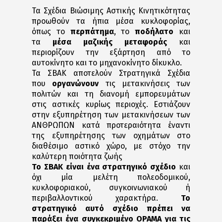
Τα Σχέδια Βιώσιμης Αστικής Κινητικότητας
προωθούν τα ήπια μέσα κυκλοφορίας,
όπως το
περπάτημα
, το
ποδήλατο
και
τα
μέσα μαζικής μεταφοράς
και
περιορίζουν την εξάρτηση από το
αυτοκίνητο και το μηχανοκίνητο δίκυκλο.
Τα ΣΒΑΚ αποτελούν Στρατηγικά Σχέδια
που
οργανώνουν
τις μετακινήσεις των
πολιτών και τη διανομή εμπορευμάτων
στις αστικές κυρίως περιοχές. Εστιάζουν
στην εξυπηρέτηση των μετακινήσεων των
ΑΝΘΡΩΠΩΝ κατά προτεραιότητα έναντι
της εξυπηρέτησης των οχημάτων στο
διαθέσιμο αστικό χώρο, με στόχο την
καλύτερη ποιότητα ζωής
Το ΣΒΑΚ είναι ένα στρατηγικό σχέδιο
και
όχι μία μελέτη πολεοδομικού,
κυκλοφοριακού, συγκοινωνιακού ή
περιβαλλοντικού χαρακτήρα.
Το
στρατηγικό αυτό σχέδιο πρέπει να
παράξει ένα συγκεκριμένο ΟΡΑΜΑ για τις