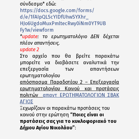
σύνδεσμο* εδώ:
https://docs.google.com/forms/
d/e/1FAIpQLScYIDfUhwSYXhr_
HJo6UgdoMuxPmltecRwy0iNm0YT9UB
Fy1w/viewform
*
update
: το ερωτηματολόγιο ΔΕΝ δέχεται
πλέον απαντήσεις.
update 2
Στο αρχείο που θα βρείτε παρακάτω
μπορείτε να διαβάσετε αναλυτικά την
επεξεργασία των απαντήσεων
ερωτηματολογίου
απόσπασμα Παραδοτέου 2 – Επεξεργασία
ερωτηματολογίου Κοινού και προτάσεις
πολιτών
απαντ ΕΡΩΤΗΜΑΤΟΛΟΓΙΩΝ ΣΒΑΚ
ΑΓΙΟΣ
Ξεχωρίζουν οι παρακάτω προτάσεις του
κοινού στην ερώτηση
“Ποιες είναι οι
προτάσεις σας για το κυκλοφοριακό του
Δήμου Αγίου Νικολάου”
: