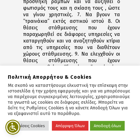
προσθήκη ραμπών και να αυξηθεί ο
φωτισμός τους και η σκίαση τους , ώστε
να γίνου χρηστικές. 7. Να βγουν τα
“τραινάκια” εκτός αστικού ιστού 8. Οι
θέσεις στάθμευσης που έχουν
παραχωρηθεί σε διάφορες υπηρεσίες να
καταργηθούν και να αναζητηθούν κτίρια
από τις υπηρεσίες που να διαθέτουν
χώρους στάθμευσης. 9. Να ελεγχθούν οι
θέσεις στάθμευσης που έχουν
παραχωρηθεί σε “διαφόρους” κατά πόσο
το δικαιούνται ή έχει γίνει κατάχρηση του
Πολιτική Απορρήτου & Cookies
δικαιώματος . 10. Να μπει στόχος έως ένα
Με σκοπό να καταστήσουμε ελκυστική την επίσκεψη στην
χρονικό ορίζοντα όλα τα ενοικιαζόμενα
ιστοσελίδα ή την χρήση εφαρμογής και για να μπορέσουμε
αυτοκίνητα να έχουν αντικατασταθεί με
να παρέχουμε συγκεκριμένες λειτουργίες, χρησιμοποιούμε
υβριδικά/ ηλεκτρικά.
τα γνωστά ως cookies σε διάφορες σελίδες. Μπορείτε να
δείτε τις Ρυθμίσεις Cookies ή να κάνετε Αποδοχή Όλων για
να εξαφανιστεί αυτό το παράθυρο.
Χώροι στάθμευσης περιφερειακά του
κέντρου και απαγόρευση εισόδου
Ρυθμίσεις Cookies
Απόρριψη Όλων
Αποδοχή όλων
αυτοκινήτων στο κέντρο, εκτός μόνιμων
κατοίκων και ατόμων με ειδικές ανάγκες