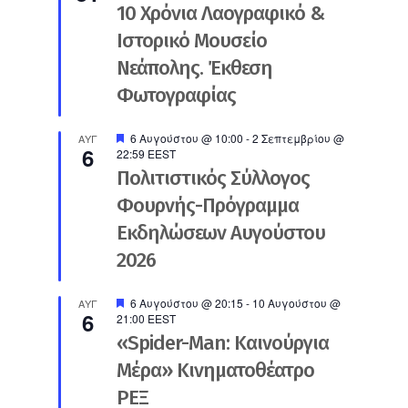
10 Χρόνια Λαογραφικό &
Ιστορικό Μουσείο
Νεάπολης. Έκθεση
Φωτογραφίας
Προτεινόμενο
6 Αυγούστου @ 10:00
-
2 Σεπτεμβρίου @
ΑΥΓ
6
22:59
EEST
Πολιτιστικός Σύλλογος
Φουρνής-Πρόγραμμα
Εκδηλώσεων Αυγούστου
2026
Προτεινόμενο
6 Αυγούστου @ 20:15
-
10 Αυγούστου @
ΑΥΓ
6
21:00
EEST
«Spider-Man: Καινούργια
Μέρα» Κινηματοθέατρο
ΡΕΞ