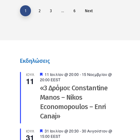
1
2
3
…
6
Next
Εκδηλώσεις
Προτεινόμενο
11 Ιουλίου @ 20:00
-
15 Νοεμβρίου @
ΙΟΎΛ
11
20:00
EEST
«3 Δρόμοι: Constantine
Manos – Nikos
Economopoulos – Enri
Canaj»
Προτεινόμενο
31 Ιουλίου @ 20:30
-
30 Αυγούστου @
ΙΟΎΛ
31
15:00
EEST