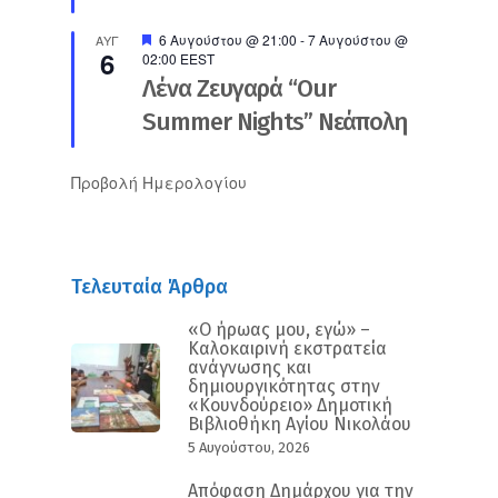
Προτεινόμενο
6 Αυγούστου @ 21:00
-
7 Αυγούστου @
ΑΥΓ
6
02:00
EEST
Λένα Ζευγαρά “Our
Summer Nights” Νεάπολη
Προβολή Ημερολογίου
Τελευταία Άρθρα
«Ο ήρωας μου, εγώ» –
Καλοκαιρινή εκστρατεία
ανάγνωσης και
δημιουργικότητας στην
«Κουνδούρειο» Δημοτική
Βιβλιοθήκη Αγίου Νικολάου
5 Αυγούστου, 2026
Απόφαση Δημάρχου για την