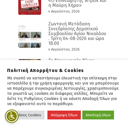
«Ο Επιθεωρητής Ντρέικ και
η Μαύρη Χήρα»
4 Αυγούστου, 2026
Ζωντανή Μετάδοση
Συνεδρίασης Δημοτικού
Συμβουλίου Αγίου Νικολάου
. Τρίτη 04-08-2026 και ώρα
18.00
4 Αυγούστου, 2026
Το Ντοκιμαντέρ Νίκος
Κούνδουρος παρουσιάζεται
στο κινηματοθέατρο
Πολιτική Απορρήτου & Cookies
«Χριστίνα»
Με σκοπό να καταστήσουμε ελκυστική την επίσκεψη στην
4 Αυγούστου, 2026
ιστοσελίδα ή την χρήση εφαρμογής και για να μπορέσουμε
να παρέχουμε συγκεκριμένες λειτουργίες, χρησιμοποιούμε
τα γνωστά ως cookies σε διάφορες σελίδες. Μπορείτε να
δείτε τις Ρυθμίσεις Cookies ή να κάνετε Αποδοχή Όλων για
να εξαφανιστεί αυτό το παράθυρο.
Άμεση Επικοινωνία
Ρυθμίσεις Cookies
Απόρριψη Όλων
Αποδοχή όλων
Πληροφορίες:
2841340100
E-Mail:
info@dimosagn.gr