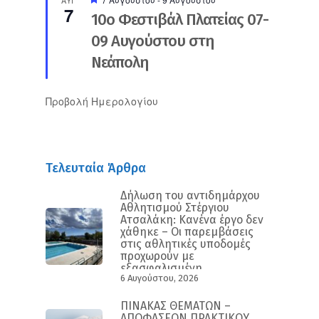
ΑΥΓ
7
10ο Φεστιβάλ Πλατείας 07-
09 Αυγούστου στη
Νεάπολη
Προβολή Ημερολογίου
Τελευταία Άρθρα
Δήλωση του αντιδημάρχου
Αθλητισμού Στέργιου
Ατσαλάκη: Κανένα έργο δεν
χάθηκε – Οι παρεμβάσεις
στις αθλητικές υποδομές
προχωρούν με
εξασφαλισμένη
6 Αυγούστου, 2026
χρηματοδότηση και
συγκεκριμένο
χρονοδιάγραμμα
ΠΙΝΑΚΑΣ ΘΕΜΑΤΩΝ –
ΑΠΟΦΑΣΕΩΝ ΠΡΑΚΤΙΚΟΥ