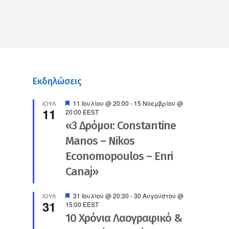
Εκδηλώσεις
Προτεινόμενο
11 Ιουλίου @ 20:00
-
15 Νοεμβρίου @
ΙΟΎΛ
11
20:00
EEST
«3 Δρόμοι: Constantine
Manos – Nikos
Economopoulos – Enri
Canaj»
Προτεινόμενο
31 Ιουλίου @ 20:30
-
30 Αυγούστου @
ΙΟΎΛ
31
15:00
EEST
10 Χρόνια Λαογραφικό &