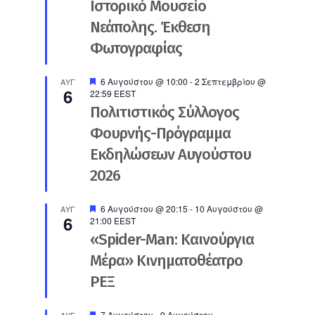
Ιστορικό Μουσείο
Νεάπολης. Έκθεση
Φωτογραφίας
Προτεινόμενο
6 Αυγούστου @ 10:00
-
2 Σεπτεμβρίου @
ΑΥΓ
6
22:59
EEST
Πολιτιστικός Σύλλογος
Φουρνής-Πρόγραμμα
Εκδηλώσεων Αυγούστου
2026
Προτεινόμενο
6 Αυγούστου @ 20:15
-
10 Αυγούστου @
ΑΥΓ
6
21:00
EEST
«Spider-Man: Καινούργια
Μέρα» Κινηματοθέατρο
ΡΕΞ
Προτεινόμενο
7 Αυγούστου
-
9 Αυγούστου