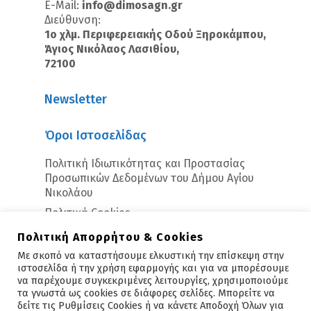
E-Mail:
info@dimosagn.gr
Διεύθυνση:
1ο χλμ. Περιφερειακής Οδού Ξηροκάμπου,
Άγιος Νικόλαος Λασιθίου,
72100
Newsletter
Όροι Ιστοσελίδας
Πολιτική Ιδιωτικότητας και Προστασίας
Προσωπικών Δεδομένων του Δήμου Αγίου
Νικολάου
Πολιτική Cookies
Πολιτική Απορρήτου & Cookies
Με σκοπό να καταστήσουμε ελκυστική την επίσκεψη στην
ιστοσελίδα ή την χρήση εφαρμογής και για να μπορέσουμε
να παρέχουμε συγκεκριμένες λειτουργίες, χρησιμοποιούμε
τα γνωστά ως cookies σε διάφορες σελίδες. Μπορείτε να
δείτε τις Ρυθμίσεις Cookies ή να κάνετε Αποδοχή Όλων για
Copyright © 2026 - Άγιος Νικόλαος