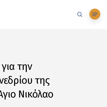
search
Μενού
 για την
νεδρίου της
Άγιο Νικόλαο