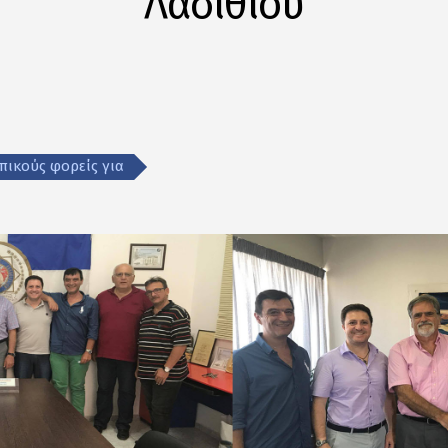
Λασιθίου
πικούς φορείς για