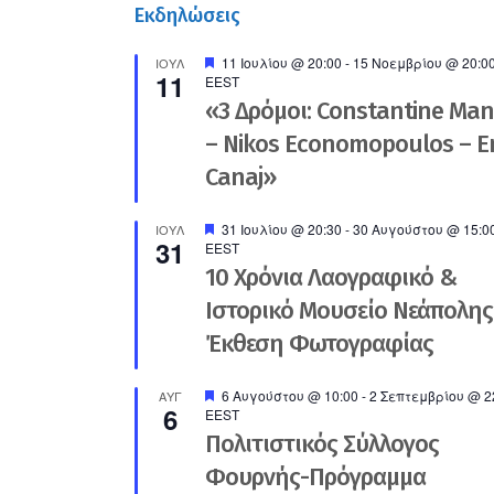
Εκδηλώσεις
Προτεινόμενο
11 Ιουλίου @ 20:00
-
15 Νοεμβρίου @ 20:0
ΙΟΎΛ
11
EEST
«3 Δρόμοι: Constantine Ma
– Nikos Economopoulos – En
Canaj»
Προτεινόμενο
31 Ιουλίου @ 20:30
-
30 Αυγούστου @ 15:0
ΙΟΎΛ
31
EEST
10 Χρόνια Λαογραφικό &
Ιστορικό Μουσείο Νεάπολης
Έκθεση Φωτογραφίας
Προτεινόμενο
6 Αυγούστου @ 10:00
-
2 Σεπτεμβρίου @ 2
ΑΥΓ
6
EEST
Πολιτιστικός Σύλλογος
Φουρνής-Πρόγραμμα