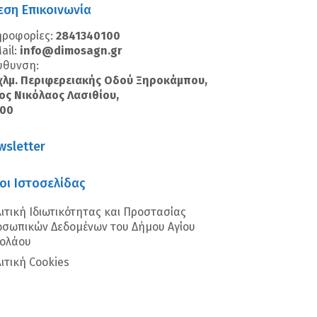
εση Επικοινωνία
ηροφορίες:
2841340100
ail:
info@dimosagn.gr
ύθυνση:
χλμ. Περιφερειακής Οδού Ξηροκάμπου,
ος Νικόλαος Λασιθίου,
100
wsletter
οι Ιστοσελίδας
ιτική Ιδιωτικότητας και Προστασίας
σωπικών Δεδομένων του Δήμου Αγίου
κολάου
ιτική Cookies