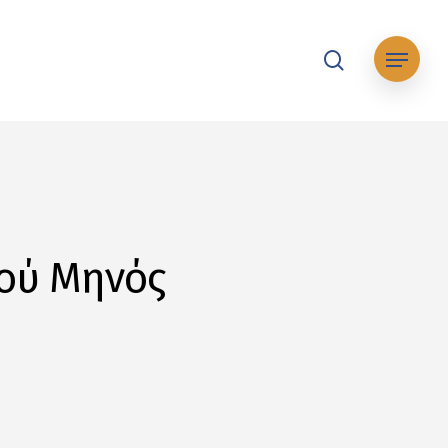
search
Μενού
μού Μηνός