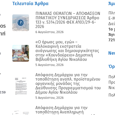
Τελευταία Άρθρα
Άμ
Πλ
ΠΙΝΑΚΑΣ ΘΕΜΑΤΩΝ – ΑΠΟΦΑΣΕΩΝ
0
ΠΡΑΚΤΙΚΟΥ ΣΥΝΕΔΡΙΑΣΕΩΣ Άρθρο
E-M
133 ν. 5314/2026 ΦΕΚ Α΄103/29-6-
Διε
nos
2026
1ο 
ri
6 Αυγούστου, 2026
Άγι
72
«Ο ήρωας μου, εγώ» –
Καλοκαιρινή εκστρατεία
ανάγνωσης και δημιουργικότητας
Ne
0
στην «Κουνδούρειο» Δημοτική
Βιβλιοθήκη Αγίου Νικολάου
5 Αυγούστου, 2026
Όρ
.
Απόφαση Δημάρχου για την
Πολ
τοποθέτηση αναπλ. προϊσταμένου
Προ
οργανικής μονάδας της
Νι
Διεύθυνσης Προγραμματισμού του
2:59
Δήμου Αγίου Νικολάου
Πολ
5 Αυγούστου, 2026
Απόφαση Δημάρχου για την
τοποθέτηση Αναπληρωτή