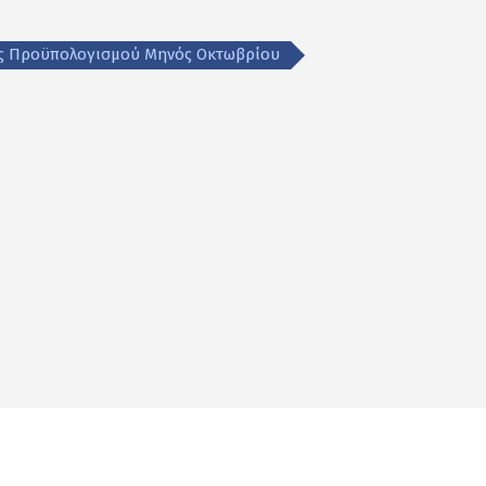
σης Προϋπολογισμού Μηνός Οκτωβρίου
αστείτε