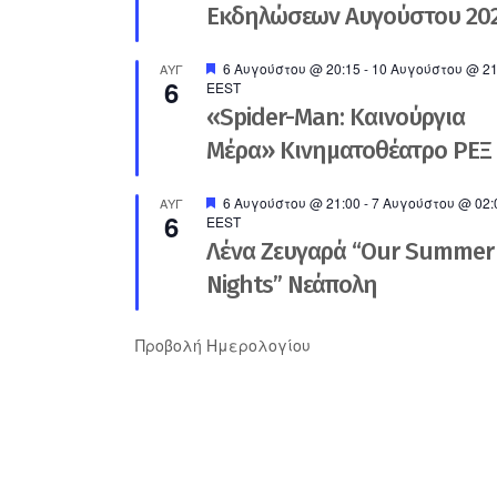
Εκδηλώσεων Αυγούστου 20
Προτεινόμενο
6 Αυγούστου @ 20:15
-
10 Αυγούστου @ 21
ΑΥΓ
6
EEST
«Spider-Man: Καινούργια
Μέρα» Κινηματοθέατρο ΡΕΞ
Προτεινόμενο
6 Αυγούστου @ 21:00
-
7 Αυγούστου @ 02:
ΑΥΓ
6
EEST
Λένα Ζευγαρά “Our Summer
Nights” Νεάπολη
Προβολή Ημερολογίου