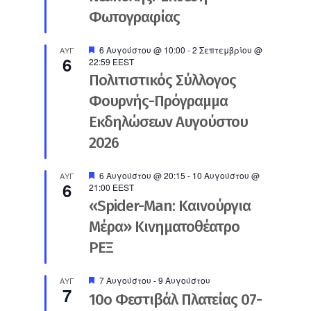
Φωτογραφίας
Προτεινόμενο
6 Αυγούστου @ 10:00
-
2 Σεπτεμβρίου @
ΑΥΓ
6
22:59
EEST
Πολιτιστικός Σύλλογος
Φουρνής-Πρόγραμμα
Εκδηλώσεων Αυγούστου
2026
Προτεινόμενο
6 Αυγούστου @ 20:15
-
10 Αυγούστου @
ΑΥΓ
6
21:00
EEST
«Spider-Man: Καινούργια
Μέρα» Κινηματοθέατρο
ΡΕΞ
Προτεινόμενο
7 Αυγούστου
-
9 Αυγούστου
ΑΥΓ
7
10ο Φεστιβάλ Πλατείας 07-