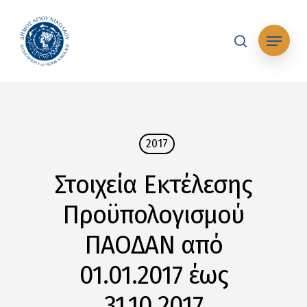
Skip
to
Μενού
main
search
content
2017
Στοιχεία Εκτέλεσης
Προϋπολογισμού
ΠΑΟΔΑΝ από
01.01.2017 έως
31.10.2017