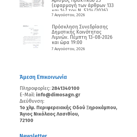
Αριθμός Πρακτικού 23
(εφαρμογή των άρθρων 133
και 147 του Ν. 5314/2026)
7 Αυγούστου, 2026
Πρόσκληση Συνεδρίασης
Δημοτικής Κοινότητας
Λιμνών. Πέμπτη 13-08-2026
και ώρα 19:00
7 Αυγούστου, 2026
Άμεση Επικοινωνία
Πληροφορίες:
2841340100
E-Mail:
info@dimosagn.gr
Διεύθυνση:
1ο χλμ. Περιφερειακής Οδού Ξηροκάμπου,
Άγιος Νικόλαος Λασιθίου,
72100
Newsletter