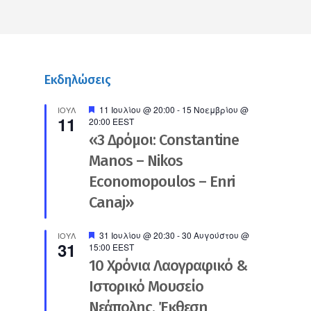
Εκδηλώσεις
Προτεινόμενο
11 Ιουλίου @ 20:00
-
15 Νοεμβρίου @
ΙΟΎΛ
11
20:00
EEST
«3 Δρόμοι: Constantine
Manos – Nikos
Economopoulos – Enri
Canaj»
Προτεινόμενο
31 Ιουλίου @ 20:30
-
30 Αυγούστου @
ΙΟΎΛ
31
15:00
EEST
10 Χρόνια Λαογραφικό &
Ιστορικό Μουσείο
Νεάπολης. Έκθεση