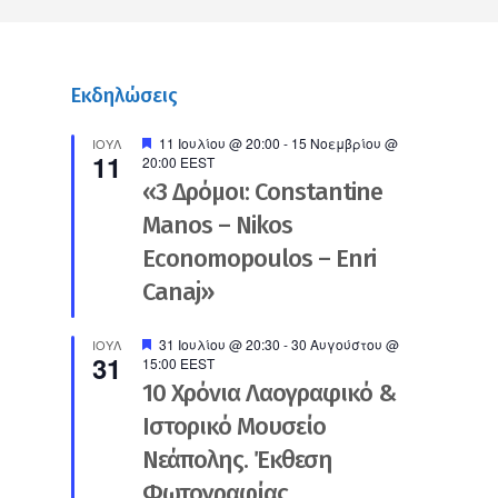
Εκδηλώσεις
Προτεινόμενο
11 Ιουλίου @ 20:00
-
15 Νοεμβρίου @
ΙΟΎΛ
11
20:00
EEST
«3 Δρόμοι: Constantine
Manos – Nikos
Economopoulos – Enri
Canaj»
Προτεινόμενο
31 Ιουλίου @ 20:30
-
30 Αυγούστου @
ΙΟΎΛ
31
15:00
EEST
10 Χρόνια Λαογραφικό &
Ιστορικό Μουσείο
Νεάπολης. Έκθεση
Φωτογραφίας