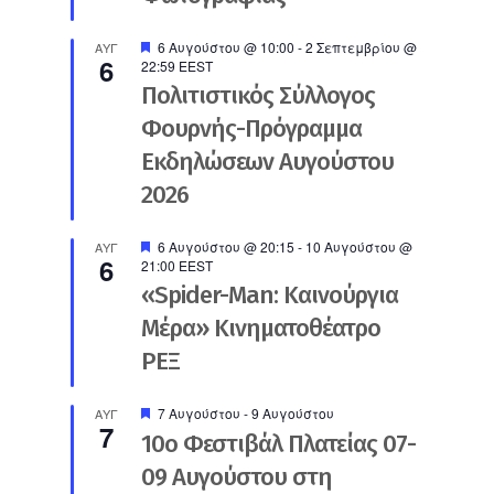
Προτεινόμενο
6 Αυγούστου @ 10:00
-
2 Σεπτεμβρίου @
ΑΥΓ
6
22:59
EEST
Πολιτιστικός Σύλλογος
Φουρνής-Πρόγραμμα
Εκδηλώσεων Αυγούστου
2026
Προτεινόμενο
6 Αυγούστου @ 20:15
-
10 Αυγούστου @
ΑΥΓ
6
21:00
EEST
«Spider-Man: Καινούργια
Μέρα» Κινηματοθέατρο
ΡΕΞ
Προτεινόμενο
7 Αυγούστου
-
9 Αυγούστου
ΑΥΓ
7
10ο Φεστιβάλ Πλατείας 07-
09 Αυγούστου στη