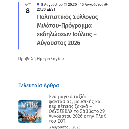
Προτεινόμενο
8 Αυγούστου @ 20:30
-
15 Αυγούστου @
ΑΥΓ
8
23:30
EEST
Πολιτιστικός Σύλλογος
Μιλάτου-Πρόγραμμα
εκδηλώσεων Ιούλιος –
Αύγουστος 2026
Προβολή Ημερολογίου
Τελευταία Άρθρα
Ένα μαγικό ταξίδι
φαντασίας, μουσικής και
περιπέτειας ξεκινά –
ΟΔΥΣΣΕΒΑΧ το Σάββατο 29
Αυγούστου 2026 στην Πλαζ
του ΕΟΤ
8 Αυγούστου, 2026