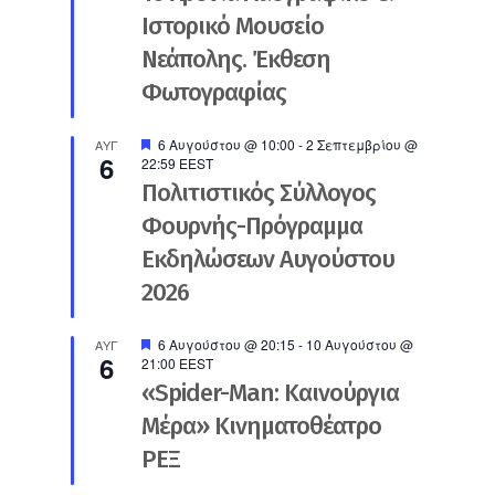
Ιστορικό Μουσείο
Νεάπολης. Έκθεση
Φωτογραφίας
Προτεινόμενο
6 Αυγούστου @ 10:00
-
2 Σεπτεμβρίου @
ΑΥΓ
6
22:59
EEST
Πολιτιστικός Σύλλογος
Φουρνής-Πρόγραμμα
Εκδηλώσεων Αυγούστου
2026
Προτεινόμενο
6 Αυγούστου @ 20:15
-
10 Αυγούστου @
ΑΥΓ
6
21:00
EEST
«Spider-Man: Καινούργια
Μέρα» Κινηματοθέατρο
ΡΕΞ