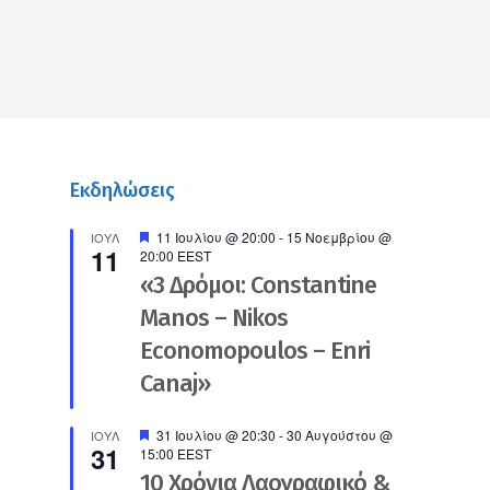
Εκδηλώσεις
Προτεινόμενο
11 Ιουλίου @ 20:00
-
15 Νοεμβρίου @
ΙΟΎΛ
11
20:00
EEST
«3 Δρόμοι: Constantine
Manos – Nikos
Economopoulos – Enri
Canaj»
Προτεινόμενο
31 Ιουλίου @ 20:30
-
30 Αυγούστου @
ΙΟΎΛ
31
15:00
EEST
10 Χρόνια Λαογραφικό &