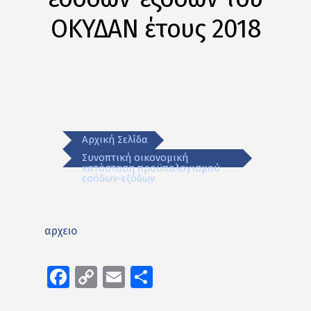
ΟΚΥΔΑΝ έτους 2018
Αρχική Σελίδα
Συνοπτική οικονομική
κατάσταση προϋπολογισμού
εσόδων-εξόδων
αρχειο
Facebook
Copy
Email
Μοιραστείτε
Link