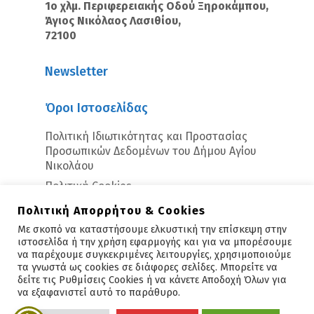
1ο χλμ. Περιφερειακής Οδού Ξηροκάμπου,
Άγιος Νικόλαος Λασιθίου,
72100
Newsletter
Όροι Ιστοσελίδας
Πολιτική Ιδιωτικότητας και Προστασίας
Προσωπικών Δεδομένων του Δήμου Αγίου
Νικολάου
Πολιτική Cookies
Πολιτική Απορρήτου & Cookies
Με σκοπό να καταστήσουμε ελκυστική την επίσκεψη στην
ιστοσελίδα ή την χρήση εφαρμογής και για να μπορέσουμε
να παρέχουμε συγκεκριμένες λειτουργίες, χρησιμοποιούμε
τα γνωστά ως cookies σε διάφορες σελίδες. Μπορείτε να
δείτε τις Ρυθμίσεις Cookies ή να κάνετε Αποδοχή Όλων για
Copyright © 2026 - Άγιος Νικόλαος
να εξαφανιστεί αυτό το παράθυρο.
Υλοποίηση:
Polis Suite