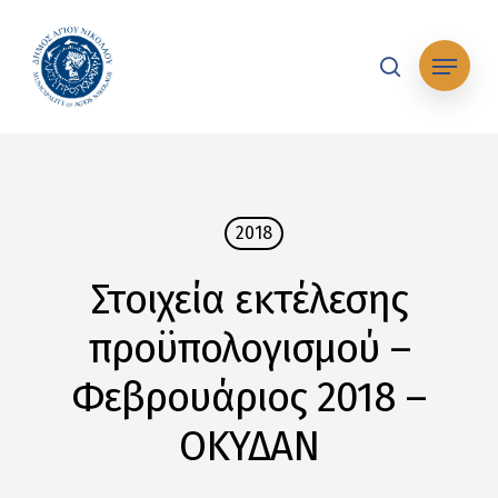
Skip
to
Μενού
main
search
content
2018
Στοιχεία εκτέλεσης
προϋπολογισμού –
Φεβρουάριος 2018 –
ΟΚΥΔΑΝ