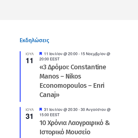
Εκδηλώσεις
Προτεινόμενο
11 Ιουλίου @ 20:00
-
15 Νοεμβρίου @
ΙΟΎΛ
11
20:00
EEST
«3 Δρόμοι: Constantine
Manos – Nikos
Economopoulos – Enri
Canaj»
Προτεινόμενο
31 Ιουλίου @ 20:30
-
30 Αυγούστου @
ΙΟΎΛ
31
15:00
EEST
10 Χρόνια Λαογραφικό &
Ιστορικό Μουσείο