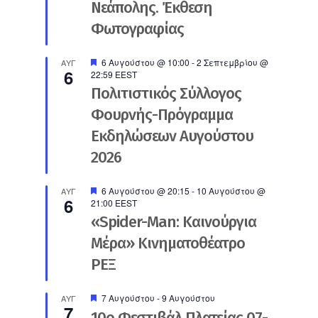
Νεάπολης. Έκθεση
Φωτογραφίας
Προτεινόμενο
6 Αυγούστου @ 10:00
-
2 Σεπτεμβρίου @
ΑΥΓ
6
22:59
EEST
Πολιτιστικός Σύλλογος
Φουρνής-Πρόγραμμα
Εκδηλώσεων Αυγούστου
2026
Προτεινόμενο
6 Αυγούστου @ 20:15
-
10 Αυγούστου @
ΑΥΓ
6
21:00
EEST
«Spider-Man: Καινούργια
Μέρα» Κινηματοθέατρο
ΡΕΞ
Προτεινόμενο
7 Αυγούστου
-
9 Αυγούστου
ΑΥΓ
7
10ο Φεστιβάλ Πλατείας 07-