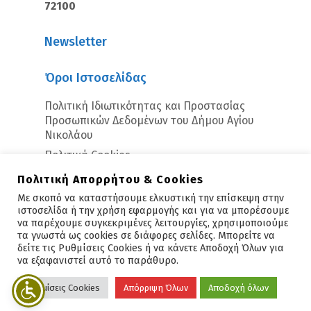
72100
Newsletter
Όροι Ιστοσελίδας
Πολιτική Ιδιωτικότητας και Προστασίας
Προσωπικών Δεδομένων του Δήμου Αγίου
Νικολάου
Πολιτική Cookies
Πολιτική Απορρήτου & Cookies
Με σκοπό να καταστήσουμε ελκυστική την επίσκεψη στην
ιστοσελίδα ή την χρήση εφαρμογής και για να μπορέσουμε
να παρέχουμε συγκεκριμένες λειτουργίες, χρησιμοποιούμε
τα γνωστά ως cookies σε διάφορες σελίδες. Μπορείτε να
δείτε τις Ρυθμίσεις Cookies ή να κάνετε Αποδοχή Όλων για
Copyright © 2026 - Άγιος Νικόλαος
να εξαφανιστεί αυτό το παράθυρο.
Υλοποίηση:
Polis Suite
Ρυθμίσεις Cookies
Απόρριψη Όλων
Αποδοχή όλων
facebook
vimeo
linkedin
youtube