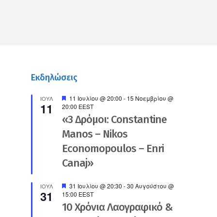
Εκδηλώσεις
Προτεινόμενο
11 Ιουλίου @ 20:00
-
15 Νοεμβρίου @
ΙΟΎΛ
11
20:00
EEST
«3 Δρόμοι: Constantine
Manos – Nikos
Economopoulos – Enri
Canaj»
Προτεινόμενο
31 Ιουλίου @ 20:30
-
30 Αυγούστου @
ΙΟΎΛ
31
15:00
EEST
10 Χρόνια Λαογραφικό &