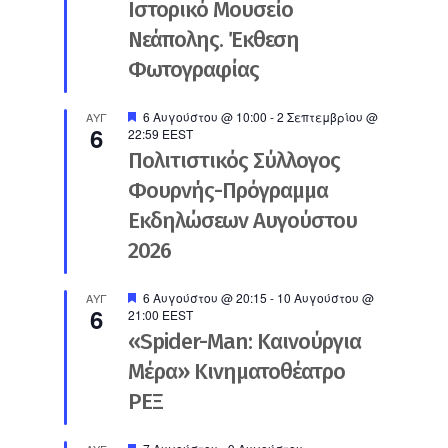
Ιστορικό Μουσείο
Νεάπολης. Έκθεση
Φωτογραφίας
Προτεινόμενο
6 Αυγούστου @ 10:00
-
2 Σεπτεμβρίου @
ΑΥΓ
6
22:59
EEST
Πολιτιστικός Σύλλογος
Φουρνής-Πρόγραμμα
Εκδηλώσεων Αυγούστου
2026
Προτεινόμενο
6 Αυγούστου @ 20:15
-
10 Αυγούστου @
ΑΥΓ
6
21:00
EEST
«Spider-Man: Καινούργια
Μέρα» Κινηματοθέατρο
ΡΕΞ
Προτεινόμενο