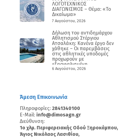
ΛΟΓΟΤΕΧΝΙΚΟΣ
ΔΙΑΓΩΝΙΣΜΟΣ – Θέμα: «Το
Δικαίωμα»
7 Αυγούστου, 2026
Δήλωση του αντιδημάρχου
Αθλητισμού Στέργιου
Ατσαλάκη: Κανένα έργο δεν
χάθηκε – Οι παρεμβάσεις
στις αθλητικές υποδομές
προχωρούν με
εξασφαλισμένη
6 Αυγούστου, 2026
χρηματοδότηση και
συγκεκριμένο
χρονοδιάγραμμα
Άμεση Επικοινωνία
Πληροφορίες:
2841340100
E-Mail:
info@dimosagn.gr
Διεύθυνση:
1ο χλμ. Περιφερειακής Οδού Ξηροκάμπου,
Άγιος Νικόλαος Λασιθίου,