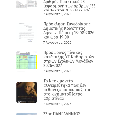
Αριθμός Πρακτικού 23
(εφαρμογή των άρθρων 133
και 147 του Ν. 5314/2026)
7 Αυγούστου, 2026
Πρόσκληση Συνεδρίασης
Δημοτικής Κοινότητας
Λιμνών. Πέμπτη 13-08-2026
και ώρα 19:00
7 Αυγούστου, 2026
Προσωρινός πίνακας
κατάταξης ΥΕ Καθαριστών-
στριών Σχολικών Μονάδων
2026-2027
7 Αυγούστου, 2026
Το Ντοκιμαντέρ
«Ονειρεύτηκα πως δεν
πέθανες» παρουσιάζεται
στο κινηματοθέατρο
«Χριστίνα»
7 Αυγούστου, 2026
33ος ΠΑΝΕΛΛΗΝΙΟΣ