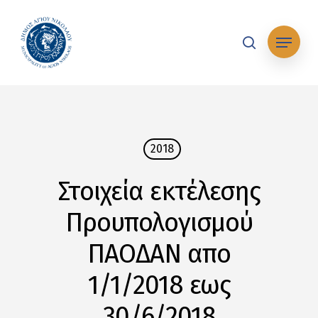
Skip
to
Μενού
main
search
content
2018
Στοιχεία εκτέλεσης
Προυπολογισμού
ΠΑΟΔΑΝ απο
1/1/2018 εως
30/6/2018