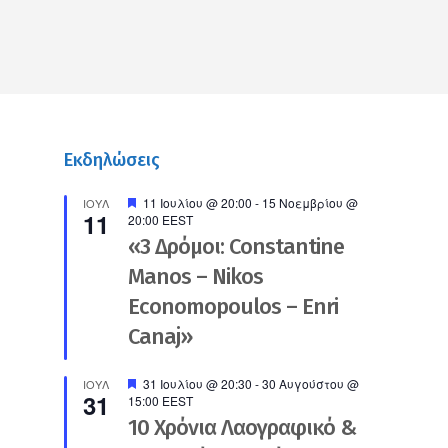
Εκδηλώσεις
Προτεινόμενο
11 Ιουλίου @ 20:00
-
15 Νοεμβρίου @
ΙΟΎΛ
11
20:00
EEST
«3 Δρόμοι: Constantine
Manos – Nikos
Economopoulos – Enri
Canaj»
Προτεινόμενο
31 Ιουλίου @ 20:30
-
30 Αυγούστου @
ΙΟΎΛ
31
15:00
EEST
10 Χρόνια Λαογραφικό &