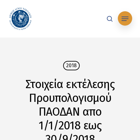
Skip
to
Μενού
main
search
content
2018
Στοιχεία εκτέλεσης
Προυπολογισμού
ΠΑΟΔΑΝ απο
1/1/2018 εως
30/9/2018