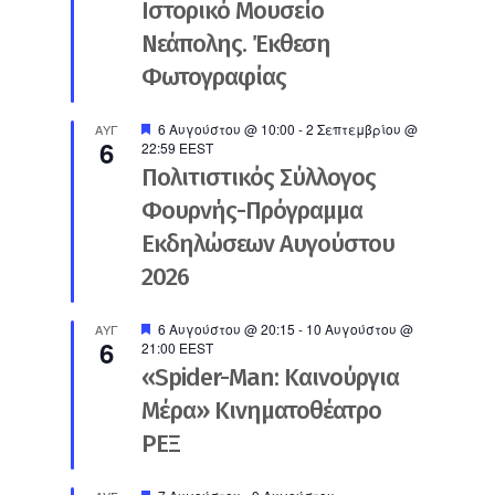
Ιστορικό Μουσείο
Νεάπολης. Έκθεση
Φωτογραφίας
Προτεινόμενο
6 Αυγούστου @ 10:00
-
2 Σεπτεμβρίου @
ΑΥΓ
6
22:59
EEST
Πολιτιστικός Σύλλογος
Φουρνής-Πρόγραμμα
Εκδηλώσεων Αυγούστου
2026
Προτεινόμενο
6 Αυγούστου @ 20:15
-
10 Αυγούστου @
ΑΥΓ
6
21:00
EEST
«Spider-Man: Καινούργια
Μέρα» Κινηματοθέατρο
ΡΕΞ
Προτεινόμενο