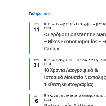
Εκδηλώσεις
Προτεινόμενο
11 Ιουλίου @ 20:00
-
15 Νοεμβρίου @ 20:0
ΙΟΎΛ
11
EEST
«3 Δρόμοι: Constantine Ma
– Nikos Economopoulos – En
Canaj»
Προτεινόμενο
31 Ιουλίου @ 20:30
-
30 Αυγούστου @ 15:0
ΙΟΎΛ
31
EEST
10 Χρόνια Λαογραφικό &
Ιστορικό Μουσείο Νεάπολης
Έκθεση Φωτογραφίας
Προτεινόμενο
6 Αυγούστου @ 10:00
-
2 Σεπτεμβρίου @ 2
ΑΥΓ
6
EEST
Πολιτιστικός Σύλλογος