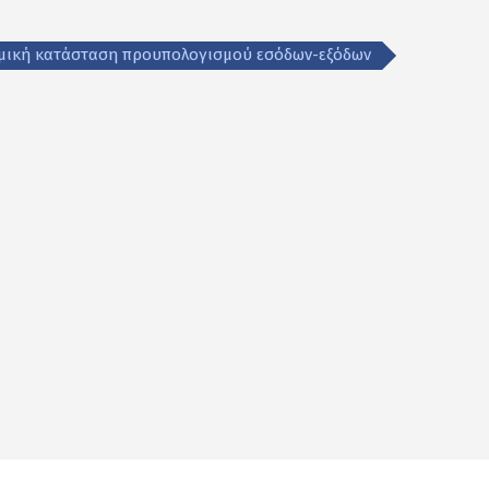
ομική κατάσταση προυπολογισμού εσόδων-εξόδων
αστείτε