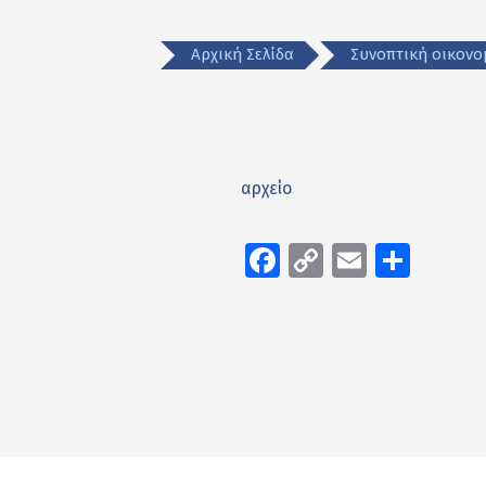
Αρχική Σελίδα
Συνοπτική οικον
αρχείο
Facebook
Copy
Email
Μοιρ
Link