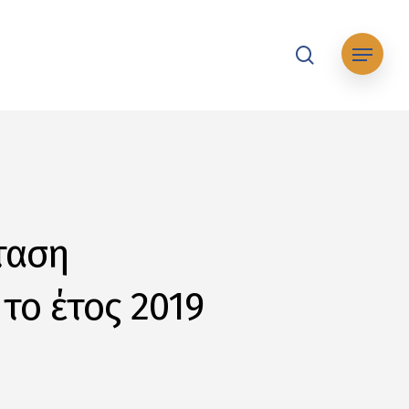
search
Μενού
ταση
το έτος 2019