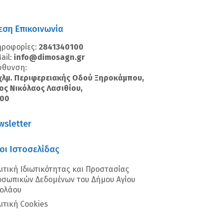
εση Επικοινωνία
ηροφορίες:
2841340100
ail:
info@dimosagn.gr
ύθυνση:
χλμ. Περιφερειακής Οδού Ξηροκάμπου,
ος Νικόλαος Λασιθίου,
100
wsletter
οι Ιστοσελίδας
ιτική Ιδιωτικότητας και Προστασίας
σωπικών Δεδομένων του Δήμου Αγίου
κολάου
ιτική Cookies