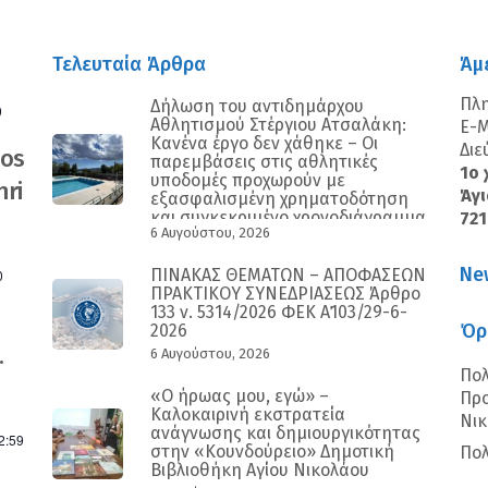
Τελευταία Άρθρα
Άμ
Πλ
Δήλωση του αντιδημάρχου
0
Αθλητισμού Στέργιου Ατσαλάκη:
E-M
Κανένα έργο δεν χάθηκε – Οι
Διε
nos
παρεμβάσεις στις αθλητικές
1ο 
υποδομές προχωρούν με
ri
Άγι
εξασφαλισμένη χρηματοδότηση
και συγκεκριμένο χρονοδιάγραμμα
72
6 Αυγούστου, 2026
Ne
ΠΙΝΑΚΑΣ ΘΕΜΑΤΩΝ – ΑΠΟΦΑΣΕΩΝ
0
ΠΡΑΚΤΙΚΟΥ ΣΥΝΕΔΡΙΑΣΕΩΣ Άρθρο
133 ν. 5314/2026 ΦΕΚ Α΄103/29-6-
Όρ
2026
.
6 Αυγούστου, 2026
Πολ
«Ο ήρωας μου, εγώ» –
Προ
Καλοκαιρινή εκστρατεία
Νι
ανάγνωσης και δημιουργικότητας
2:59
στην «Κουνδούρειο» Δημοτική
Πολ
Βιβλιοθήκη Αγίου Νικολάου