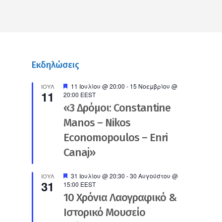
Εκδηλώσεις
Προτεινόμενο
11 Ιουλίου @ 20:00
-
15 Νοεμβρίου @
ΙΟΎΛ
11
20:00
EEST
«3 Δρόμοι: Constantine
Manos – Nikos
Economopoulos – Enri
Canaj»
Προτεινόμενο
31 Ιουλίου @ 20:30
-
30 Αυγούστου @
ΙΟΎΛ
31
15:00
EEST
10 Χρόνια Λαογραφικό &
Ιστορικό Μουσείο