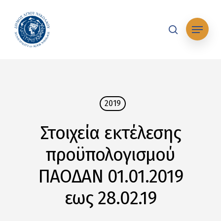
Skip
to
Μενού
main
search
content
2019
Στοιχεία εκτέλεσης
προϋπολογισμού
ΠΑΟΔΑΝ 01.01.2019
εως 28.02.19