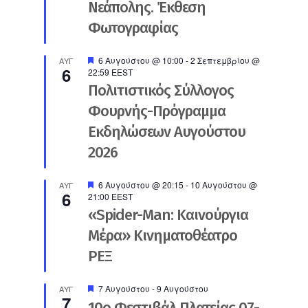
Νεάπολης. Έκθεση
Φωτογραφίας
Προτεινόμενο
6 Αυγούστου @ 10:00
-
2 Σεπτεμβρίου @
ΑΥΓ
6
22:59
EEST
Πολιτιστικός Σύλλογος
Φουρνής-Πρόγραμμα
Εκδηλώσεων Αυγούστου
2026
Προτεινόμενο
6 Αυγούστου @ 20:15
-
10 Αυγούστου @
ΑΥΓ
6
21:00
EEST
«Spider-Man: Καινούργια
Μέρα» Κινηματοθέατρο
ΡΕΞ
Προτεινόμενο
7 Αυγούστου
-
9 Αυγούστου
ΑΥΓ
7
10ο Φεστιβάλ Πλατείας 07-