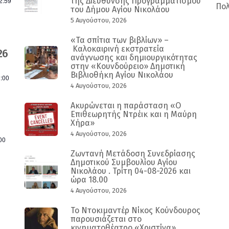
2:59
της Διεύθυνσης Προγραμματισμού
Πολ
του Δήμου Αγίου Νικολάου
5 Αυγούστου, 2026
«Τα σπίτια των βιβλίων» –
Καλοκαιρινή εκστρατεία
26
ανάγνωσης και δημιουργικότητας
στην «Κουνδούρειο» Δημοτική
Βιβλιοθήκη Αγίου Νικολάου
:00
4 Αυγούστου, 2026
Ακυρώνεται η παράσταση «Ο
Επιθεωρητής Ντρέικ και η Μαύρη
Χήρα»
4 Αυγούστου, 2026
00
Ζωντανή Μετάδοση Συνεδρίασης
Δημοτικού Συμβουλίου Αγίου
Νικολάου . Τρίτη 04-08-2026 και
ώρα 18.00
4 Αυγούστου, 2026
Το Ντοκιμαντέρ Νίκος Κούνδουρος
παρουσιάζεται στο
κινηματοθέατρο «Χριστίνα»