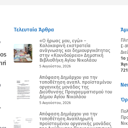
Τελευταία Άρθρα
Άμ
Πλ
«Ο ήρωας μου, εγώ» –
0
Καλοκαιρινή εκστρατεία
E-M
ανάγνωσης και δημιουργικότητας
Διε
nos
στην «Κουνδούρειο» Δημοτική
1ο 
Βιβλιοθήκη Αγίου Νικολάου
ri
Άγι
5 Αυγούστου, 2026
72
Απόφαση Δημάρχου για την
τοποθέτηση αναπλ. προϊσταμένου
Ne
0
οργανικής μονάδας της
Διεύθυνσης Προγραμματισμού του
Δήμου Αγίου Νικολάου
Όρ
5 Αυγούστου, 2026
.
Πολ
Απόφαση Δημάρχου για την
Προ
τοποθέτηση Αναπληρωτή
Νι
προϊσταμένου οργανικής μονάδας