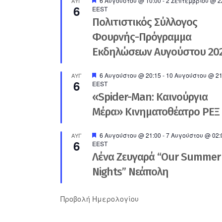
6 Αυγούστου @ 10:00
-
2 Σεπτεμβρίου @ 2
ΑΥΓ
6
EEST
Πολιτιστικός Σύλλογος
Φουρνής-Πρόγραμμα
Εκδηλώσεων Αυγούστου 20
Προτεινόμενο
6 Αυγούστου @ 20:15
-
10 Αυγούστου @ 21
ΑΥΓ
6
EEST
«Spider-Man: Καινούργια
Μέρα» Κινηματοθέατρο ΡΕΞ
Προτεινόμενο
6 Αυγούστου @ 21:00
-
7 Αυγούστου @ 02:
ΑΥΓ
6
EEST
Λένα Ζευγαρά “Our Summer
Nights” Νεάπολη
Προβολή Ημερολογίου