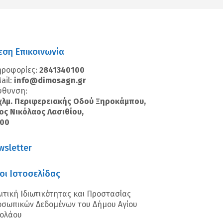
εση Επικοινωνία
ηροφορίες:
2841340100
ail:
info@dimosagn.gr
ύθυνση:
χλμ. Περιφερειακής Οδού Ξηροκάμπου,
ος Νικόλαος Λασιθίου,
100
wsletter
οι Ιστοσελίδας
ιτική Ιδιωτικότητας και Προστασίας
σωπικών Δεδομένων του Δήμου Αγίου
κολάου