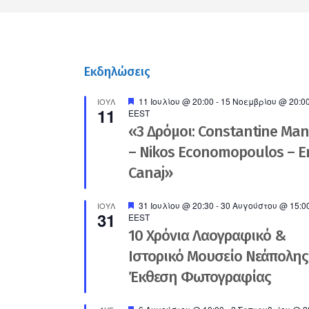
Εκδηλώσεις
Προτεινόμενο
11 Ιουλίου @ 20:00
-
15 Νοεμβρίου @ 20:0
ΙΟΎΛ
11
EEST
«3 Δρόμοι: Constantine Ma
– Nikos Economopoulos – En
Canaj»
Προτεινόμενο
31 Ιουλίου @ 20:30
-
30 Αυγούστου @ 15:0
ΙΟΎΛ
31
EEST
10 Χρόνια Λαογραφικό &
Ιστορικό Μουσείο Νεάπολης
Έκθεση Φωτογραφίας
Προτεινόμενο