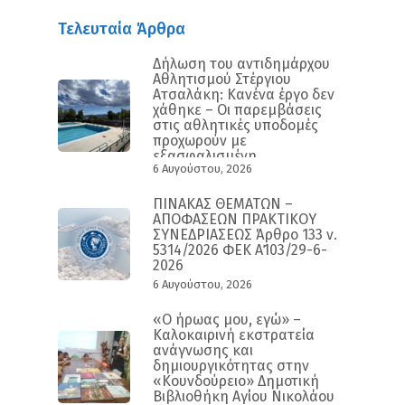
Τελευταία Άρθρα
Δήλωση του αντιδημάρχου
Αθλητισμού Στέργιου
Ατσαλάκη: Κανένα έργο δεν
χάθηκε – Οι παρεμβάσεις
στις αθλητικές υποδομές
προχωρούν με
εξασφαλισμένη
6 Αυγούστου, 2026
χρηματοδότηση και
συγκεκριμένο
χρονοδιάγραμμα
ΠΙΝΑΚΑΣ ΘΕΜΑΤΩΝ –
ΑΠΟΦΑΣΕΩΝ ΠΡΑΚΤΙΚΟΥ
ΣΥΝΕΔΡΙΑΣΕΩΣ Άρθρο 133 ν.
5314/2026 ΦΕΚ Α΄103/29-6-
2026
6 Αυγούστου, 2026
«Ο ήρωας μου, εγώ» –
Καλοκαιρινή εκστρατεία
ανάγνωσης και
δημιουργικότητας στην
«Κουνδούρειο» Δημοτική
Βιβλιοθήκη Αγίου Νικολάου