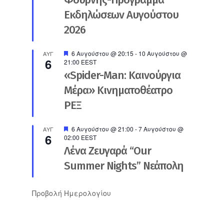
Εκδηλώσεων Αυγούστου
2026
Προτεινόμενο
6 Αυγούστου @ 20:15
-
10 Αυγούστου @
ΑΥΓ
6
21:00
EEST
«Spider-Man: Καινούργια
Μέρα» Κινηματοθέατρο
ΡΕΞ
Προτεινόμενο
6 Αυγούστου @ 21:00
-
7 Αυγούστου @
ΑΥΓ
6
02:00
EEST
Λένα Ζευγαρά “Our
Summer Nights” Νεάπολη
Προβολή Ημερολογίου