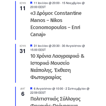
Προτεινόμενο
11 Ιουλίου @ 20:00
-
15 Νοεμβρίου @
ΙΟΎΛ
11
20:00
EEST
«3 Δρόμοι: Constantine
Manos – Nikos
Economopoulos – Enri
Canaj»
Προτεινόμενο
31 Ιουλίου @ 20:30
-
30 Αυγούστου @
ΙΟΎΛ
31
15:00
EEST
10 Χρόνια Λαογραφικό &
Ιστορικό Μουσείο
Νεάπολης. Έκθεση
Φωτογραφίας
Προτεινόμενο
6 Αυγούστου @ 10:00
-
2 Σεπτεμβρίου @
ΑΥΓ
6
22:59
EEST
Πολιτιστικός Σύλλογος
Φουρνής-Πρόγραμμα