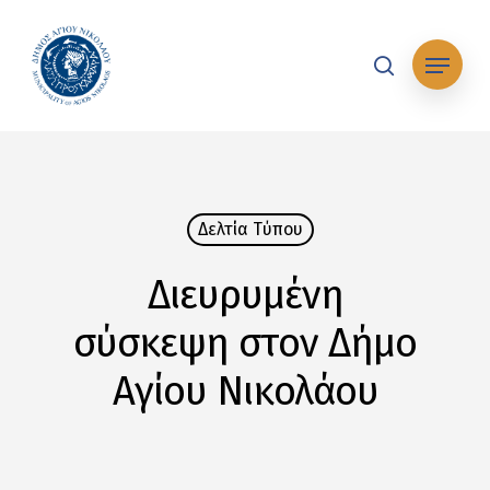
Skip
to
Μενού
main
search
content
Δελτία Tύπου
Διευρυμένη
σύσκεψη στον Δήμο
Αγίου Νικολάου