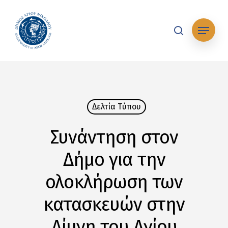
Skip
to
Μενού
main
search
content
Δελτία Tύπου
Συνάντηση στον
Δήμο για την
ολοκλήρωση των
κατασκευών στην
Λίμνη του Αγίου