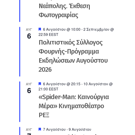
Νεάπολης. Έκθεση
Φωτογραφίας
Προτεινόμενο
6 Αυγούστου @ 10:00
-
2 Σεπτεμβρίου @
ΑΥΓ
6
22:59
EEST
Πολιτιστικός Σύλλογος
Φουρνής-Πρόγραμμα
Εκδηλώσεων Αυγούστου
2026
Προτεινόμενο
6 Αυγούστου @ 20:15
-
10 Αυγούστου @
ΑΥΓ
6
21:00
EEST
«Spider-Man: Καινούργια
Μέρα» Κινηματοθέατρο
ΡΕΞ
Προτεινόμενο
7 Αυγούστου
-
9 Αυγούστου
ΑΥΓ