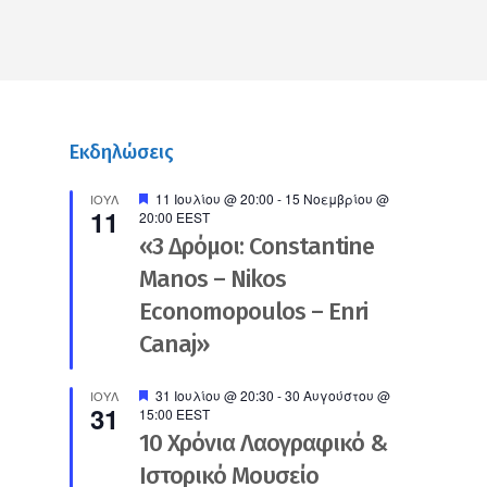
Εκδηλώσεις
Προτεινόμενο
11 Ιουλίου @ 20:00
-
15 Νοεμβρίου @
ΙΟΎΛ
11
20:00
EEST
«3 Δρόμοι: Constantine
Manos – Nikos
Economopoulos – Enri
Canaj»
Προτεινόμενο
31 Ιουλίου @ 20:30
-
30 Αυγούστου @
ΙΟΎΛ
31
15:00
EEST
10 Χρόνια Λαογραφικό &
Ιστορικό Μουσείο