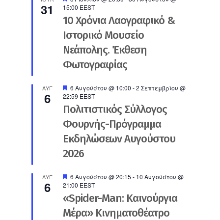
31
15:00
EEST
10 Χρόνια Λαογραφικό &
Ιστορικό Μουσείο
Νεάπολης. Έκθεση
Φωτογραφίας
Προτεινόμενο
6 Αυγούστου @ 10:00
-
2 Σεπτεμβρίου @
ΑΥΓ
6
22:59
EEST
Πολιτιστικός Σύλλογος
Φουρνής-Πρόγραμμα
Εκδηλώσεων Αυγούστου
2026
Προτεινόμενο
6 Αυγούστου @ 20:15
-
10 Αυγούστου @
ΑΥΓ
6
21:00
EEST
«Spider-Man: Καινούργια
Μέρα» Κινηματοθέατρο