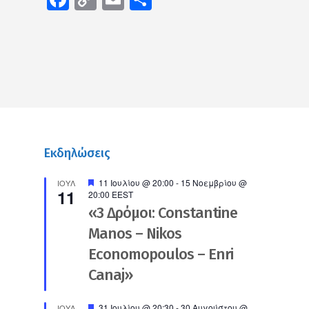
Link
Εκδηλώσεις
Προτεινόμενο
11 Ιουλίου @ 20:00
-
15 Νοεμβρίου @
ΙΟΎΛ
11
20:00
EEST
«3 Δρόμοι: Constantine
Manos – Nikos
Economopoulos – Enri
Canaj»
Προτεινόμενο
31 Ιουλίου @ 20:30
-
30 Αυγούστου @
ΙΟΎΛ