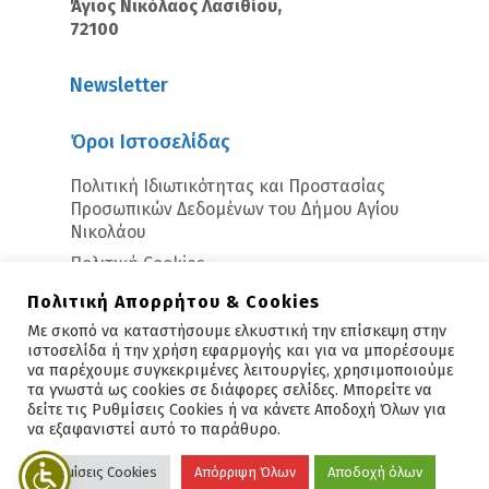
Άγιος Νικόλαος Λασιθίου,
72100
Newsletter
Όροι Ιστοσελίδας
Πολιτική Ιδιωτικότητας και Προστασίας
Προσωπικών Δεδομένων του Δήμου Αγίου
Νικολάου
Πολιτική Cookies
Πολιτική Απορρήτου & Cookies
Με σκοπό να καταστήσουμε ελκυστική την επίσκεψη στην
ιστοσελίδα ή την χρήση εφαρμογής και για να μπορέσουμε
να παρέχουμε συγκεκριμένες λειτουργίες, χρησιμοποιούμε
τα γνωστά ως cookies σε διάφορες σελίδες. Μπορείτε να
δείτε τις Ρυθμίσεις Cookies ή να κάνετε Αποδοχή Όλων για
Copyright © 2026 - Άγιος Νικόλαος
να εξαφανιστεί αυτό το παράθυρο.
Υλοποίηση:
Polis Suite
Ρυθμίσεις Cookies
Απόρριψη Όλων
Αποδοχή όλων
facebook
vimeo
linkedin
youtube