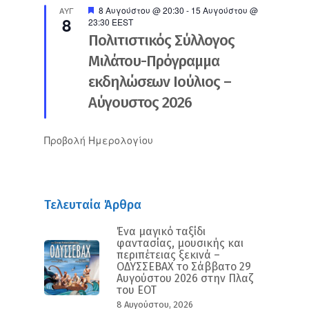
Προτεινόμενο
8 Αυγούστου @ 20:30
-
15 Αυγούστου @
ΑΥΓ
8
23:30
EEST
Πολιτιστικός Σύλλογος
Μιλάτου-Πρόγραμμα
εκδηλώσεων Ιούλιος –
Αύγουστος 2026
Προβολή Ημερολογίου
Τελευταία Άρθρα
Ένα μαγικό ταξίδι
φαντασίας, μουσικής και
περιπέτειας ξεκινά –
ΟΔΥΣΣΕΒΑΧ το Σάββατο 29
Αυγούστου 2026 στην Πλαζ
του ΕΟΤ
8 Αυγούστου, 2026