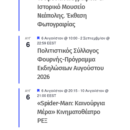
Ιστορικό Μουσείο
Νεάπολης. Έκθεση
Φωτογραφίας
Προτεινόμενο
6 Αυγούστου @ 10:00
-
2 Σεπτεμβρίου @
ΑΥΓ
6
22:59
EEST
Πολιτιστικός Σύλλογος
Φουρνής-Πρόγραμμα
Εκδηλώσεων Αυγούστου
2026
Προτεινόμενο
6 Αυγούστου @ 20:15
-
10 Αυγούστου @
ΑΥΓ
6
21:00
EEST
«Spider-Man: Καινούργια
Μέρα» Κινηματοθέατρο
ΡΕΞ