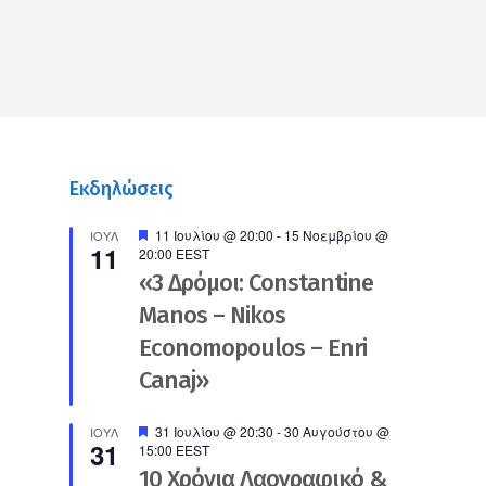
Εκδηλώσεις
Προτεινόμενο
11 Ιουλίου @ 20:00
-
15 Νοεμβρίου @
ΙΟΎΛ
11
20:00
EEST
«3 Δρόμοι: Constantine
Manos – Nikos
Economopoulos – Enri
Canaj»
Προτεινόμενο
31 Ιουλίου @ 20:30
-
30 Αυγούστου @
ΙΟΎΛ
31
15:00
EEST
10 Χρόνια Λαογραφικό &