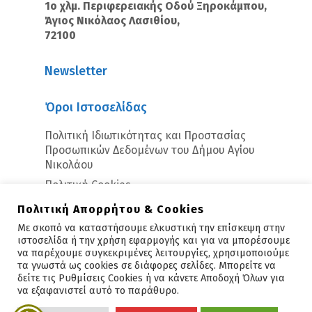
1ο χλμ. Περιφερειακής Οδού Ξηροκάμπου,
Άγιος Νικόλαος Λασιθίου,
72100
Newsletter
Όροι Ιστοσελίδας
Πολιτική Ιδιωτικότητας και Προστασίας
Προσωπικών Δεδομένων του Δήμου Αγίου
Νικολάου
Πολιτική Cookies
Πολιτική Απορρήτου & Cookies
Με σκοπό να καταστήσουμε ελκυστική την επίσκεψη στην
ιστοσελίδα ή την χρήση εφαρμογής και για να μπορέσουμε
να παρέχουμε συγκεκριμένες λειτουργίες, χρησιμοποιούμε
τα γνωστά ως cookies σε διάφορες σελίδες. Μπορείτε να
δείτε τις Ρυθμίσεις Cookies ή να κάνετε Αποδοχή Όλων για
Copyright © 2026 - Άγιος Νικόλαος
να εξαφανιστεί αυτό το παράθυρο.
Υλοποίηση:
Polis Suite