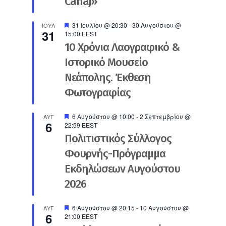
Canaj»
Προτεινόμενο
31 Ιουλίου @ 20:30
-
30 Αυγούστου @
ΙΟΎΛ
31
15:00
EEST
10 Χρόνια Λαογραφικό &
Ιστορικό Μουσείο
Νεάπολης. Έκθεση
Φωτογραφίας
Προτεινόμενο
6 Αυγούστου @ 10:00
-
2 Σεπτεμβρίου @
ΑΥΓ
6
22:59
EEST
Πολιτιστικός Σύλλογος
Φουρνής-Πρόγραμμα
Εκδηλώσεων Αυγούστου
2026
Προτεινόμενο
6 Αυγούστου @ 20:15
-
10 Αυγούστου @
ΑΥΓ
6
21:00
EEST