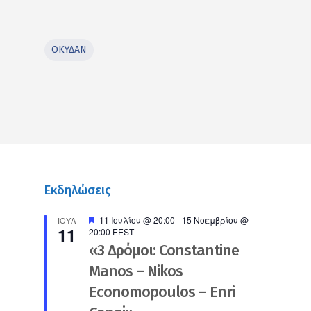
ΟΚΥΔΑΝ
Εκδηλώσεις
Προτεινόμενο
11 Ιουλίου @ 20:00
-
15 Νοεμβρίου @
ΙΟΎΛ
11
20:00
EEST
«3 Δρόμοι: Constantine
Manos – Nikos
Economopoulos – Enri