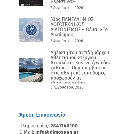
«Χριστίνα»
7 Αυγούστου, 2026
33ος ΠΑΝΕΛΛΗΝΙΟΣ
ΛΟΓΟΤΕΧΝΙΚΟΣ
ΔΙΑΓΩΝΙΣΜΟΣ – Θέμα: «Το
Δικαίωμα»
7 Αυγούστου, 2026
Δήλωση του αντιδημάρχου
Αθλητισμού Στέργιου
Ατσαλάκη: Κανένα έργο δεν
χάθηκε – Οι παρεμβάσεις
στις αθλητικές υποδομές
προχωρούν με
εξασφαλισμένη
6 Αυγούστου, 2026
χρηματοδότηση και
συγκεκριμένο
χρονοδιάγραμμα
Άμεση Επικοινωνία
Πληροφορίες:
2841340100
E-Mail:
info@dimosagn.gr