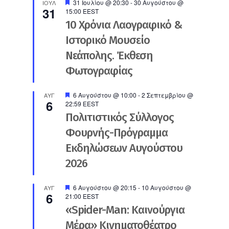
Προτεινόμενο
31 Ιουλίου @ 20:30
-
30 Αυγούστου @
ΙΟΎΛ
31
15:00
EEST
10 Χρόνια Λαογραφικό &
Ιστορικό Μουσείο
Νεάπολης. Έκθεση
Φωτογραφίας
Προτεινόμενο
6 Αυγούστου @ 10:00
-
2 Σεπτεμβρίου @
ΑΥΓ
6
22:59
EEST
Πολιτιστικός Σύλλογος
Φουρνής-Πρόγραμμα
Εκδηλώσεων Αυγούστου
2026
Προτεινόμενο
6 Αυγούστου @ 20:15
-
10 Αυγούστου @
ΑΥΓ
6
21:00
EEST
«Spider-Man: Καινούργια
Μέρα» Κινηματοθέατρο