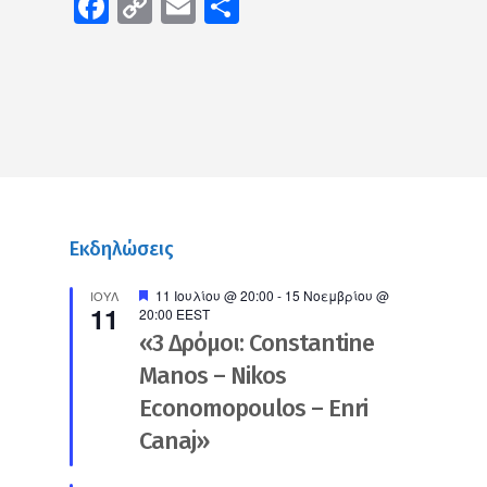
Facebook
Copy
Email
Μοιραστείτε
Link
Εκδηλώσεις
Προτεινόμενο
11 Ιουλίου @ 20:00
-
15 Νοεμβρίου @
ΙΟΎΛ
11
20:00
EEST
«3 Δρόμοι: Constantine
Manos – Nikos
Economopoulos – Enri
Canaj»