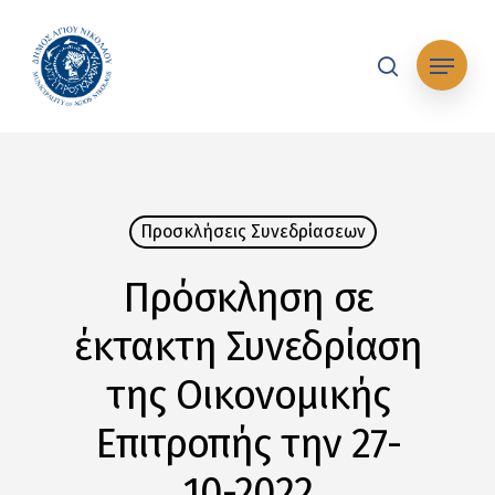
Skip
to
Μενού
main
search
content
Προσκλήσεις Συνεδρίασεων
Πρόσκληση σε
έκτακτη Συνεδρίαση
της Οικονομικής
Επιτροπής την 27-
10-2022