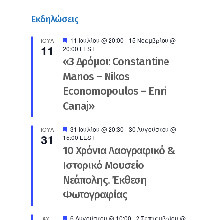
Εκδηλώσεις
Προτεινόμενο
11 Ιουλίου @ 20:00
-
15 Νοεμβρίου @
ΙΟΎΛ
11
20:00
EEST
«3 Δρόμοι: Constantine
Manos – Nikos
Economopoulos – Enri
Canaj»
Προτεινόμενο
31 Ιουλίου @ 20:30
-
30 Αυγούστου @
ΙΟΎΛ
31
15:00
EEST
10 Χρόνια Λαογραφικό &
Ιστορικό Μουσείο
Νεάπολης. Έκθεση
Φωτογραφίας
Προτεινόμενο
6 Αυγούστου @ 10:00
-
2 Σεπτεμβρίου @
ΑΥΓ