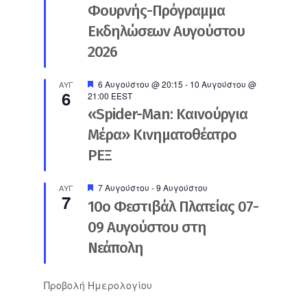
Φουρνής-Πρόγραμμα
Εκδηλώσεων Αυγούστου
2026
Προτεινόμενο
6 Αυγούστου @ 20:15
-
10 Αυγούστου @
ΑΥΓ
6
21:00
EEST
«Spider-Man: Καινούργια
Μέρα» Κινηματοθέατρο
ΡΕΞ
Προτεινόμενο
7 Αυγούστου
-
9 Αυγούστου
ΑΥΓ
7
10ο Φεστιβάλ Πλατείας 07-
09 Αυγούστου στη
Νεάπολη
Προβολή Ημερολογίου