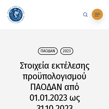
Skip
to
Μενού
main
search
content
ΠΑΟΔΑΝ
2023
Στοιχεία εκτέλεσης
προϋπολογισμού
ΠΑΟΔΑΝ από
01.01.2023 ως
31.10.2023