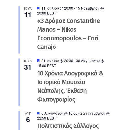
Προτεινόμενο
11 Ιουλίου @ 20:00
-
15 Νοεμβρίου @
ΙΟΎΛ
11
20:00
EEST
«3 Δρόμοι: Constantine
Manos – Nikos
Economopoulos – Enri
Canaj»
Προτεινόμενο
31 Ιουλίου @ 20:30
-
30 Αυγούστου @
ΙΟΎΛ
31
15:00
EEST
10 Χρόνια Λαογραφικό &
Ιστορικό Μουσείο
Νεάπολης. Έκθεση
Φωτογραφίας
Προτεινόμενο
6 Αυγούστου @ 10:00
-
2 Σεπτεμβρίου @
ΑΥΓ
6
22:59
EEST
Πολιτιστικός Σύλλογος