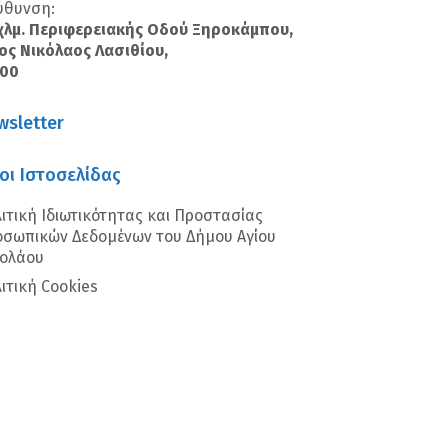
ύθυνση:
χλμ. Περιφερειακής Οδού Ξηροκάμπου,
ος Νικόλαος Λασιθίου,
100
wsletter
οι Ιστοσελίδας
ιτική Ιδιωτικότητας και Προστασίας
σωπικών Δεδομένων του Δήμου Αγίου
κολάου
ιτική Cookies