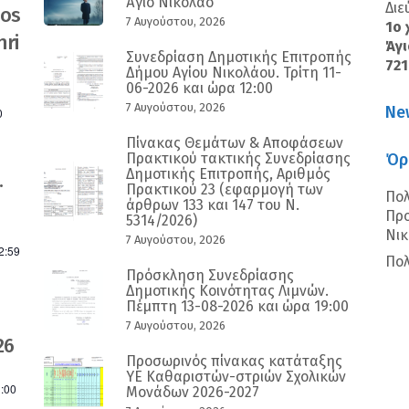
Άγιο Νικόλαο
Διε
nos
7 Αυγούστου, 2026
1ο 
ri
Άγι
Συνεδρίαση Δημοτικής Επιτροπής
72
Δήμου Αγίου Νικολάου. Τρίτη 11-
06-2026 και ώρα 12:00
7 Αυγούστου, 2026
Ne
0
Πίνακας Θεμάτων & Αποφάσεων
Πρακτικού τακτικής Συνεδρίασης
Όρ
Δημοτικής Επιτροπής, Αριθμός
.
Πρακτικού 23 (εφαρμογή των
Πολ
άρθρων 133 και 147 του Ν.
Προ
5314/2026)
Νι
7 Αυγούστου, 2026
2:59
Πολ
Πρόσκληση Συνεδρίασης
Δημοτικής Κοινότητας Λιμνών.
Πέμπτη 13-08-2026 και ώρα 19:00
7 Αυγούστου, 2026
26
Προσωρινός πίνακας κατάταξης
ΥΕ Καθαριστών-στριών Σχολικών
:00
Μονάδων 2026-2027