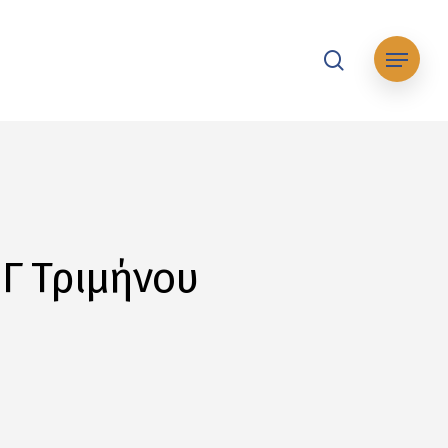
search
Μενού
Γ΄ Τριμήνου