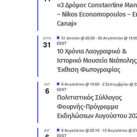
«3 Δρόμοι: Constantine Ma
– Nikos Economopoulos – En
Canaj»
Προτεινόμενο
31 Ιουλίου @ 20:30
-
30 Αυγούστου @ 15:0
ΙΟΎΛ
31
EEST
10 Χρόνια Λαογραφικό &
Ιστορικό Μουσείο Νεάπολης
Έκθεση Φωτογραφίας
Προτεινόμενο
6 Αυγούστου @ 10:00
-
2 Σεπτεμβρίου @ 2
ΑΥΓ
6
EEST
Πολιτιστικός Σύλλογος
Φουρνής-Πρόγραμμα
Εκδηλώσεων Αυγούστου 20
Προτεινόμενο
6 Αυγούστου @ 20:15
-
10 Αυγούστου @ 21
ΑΥΓ
6
EEST