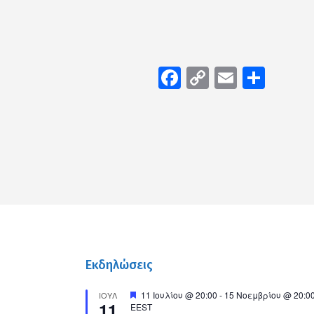
Facebook
Copy
Email
Μοιρ
Link
Εκδηλώσεις
Προτεινόμενο
11 Ιουλίου @ 20:00
-
15 Νοεμβρίου @ 20:0
ΙΟΎΛ
11
EEST