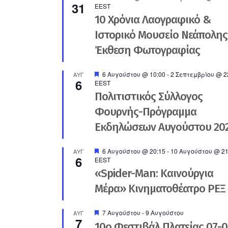
31
EEST
10 Χρόνια Λαογραφικό &
Ιστορικό Μουσείο Νεάπολης
Έκθεση Φωτογραφίας
Προτεινόμενο
6 Αυγούστου @ 10:00
-
2 Σεπτεμβρίου @ 2
ΑΥΓ
6
EEST
Πολιτιστικός Σύλλογος
Φουρνής-Πρόγραμμα
Εκδηλώσεων Αυγούστου 20
Προτεινόμενο
6 Αυγούστου @ 20:15
-
10 Αυγούστου @ 21
ΑΥΓ
6
EEST
«Spider-Man: Καινούργια
Μέρα» Κινηματοθέατρο ΡΕΞ
Προτεινόμενο
7 Αυγούστου
-
9 Αυγούστου
ΑΥΓ
7
10ο Φεστιβάλ Πλατείας 07-0