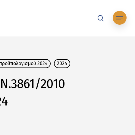
search
Μενού
 προϋπολογισμού 2024
2024
 Ν.3861/2010
24