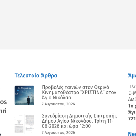
Τελευταία Άρθρα
Άμ
Πλ
Προβολές ταινιών στον Θερινό
0
Κινηματοθέατρο “ΧΡΙΣΤΙΝΑ” στον
E-M
Άγιο Νικόλαο
Διε
nos
7 Αυγούστου, 2026
1ο 
ri
Άγι
Συνεδρίαση Δημοτικής Επιτροπής
72
Δήμου Αγίου Νικολάου. Τρίτη 11-
06-2026 και ώρα 12:00
7 Αυγούστου, 2026
Ne
0