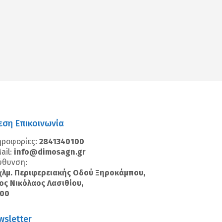
εση Επικοινωνία
ηροφορίες:
2841340100
ail:
info@dimosagn.gr
ύθυνση:
χλμ. Περιφερειακής Οδού Ξηροκάμπου,
ος Νικόλαος Λασιθίου,
100
wsletter