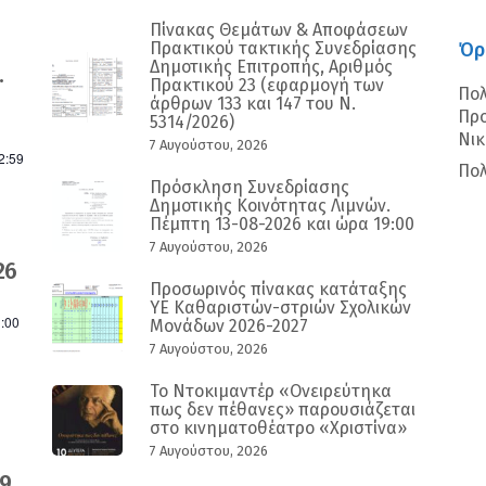
Πίνακας Θεμάτων & Αποφάσεων
Πρακτικού τακτικής Συνεδρίασης
Όρ
Δημοτικής Επιτροπής, Αριθμός
.
Πρακτικού 23 (εφαρμογή των
Πολ
άρθρων 133 και 147 του Ν.
Προ
5314/2026)
Νι
7 Αυγούστου, 2026
2:59
Πολ
Πρόσκληση Συνεδρίασης
Δημοτικής Κοινότητας Λιμνών.
Πέμπτη 13-08-2026 και ώρα 19:00
7 Αυγούστου, 2026
26
Προσωρινός πίνακας κατάταξης
ΥΕ Καθαριστών-στριών Σχολικών
:00
Μονάδων 2026-2027
7 Αυγούστου, 2026
Το Ντοκιμαντέρ «Ονειρεύτηκα
πως δεν πέθανες» παρουσιάζεται
στο κινηματοθέατρο «Χριστίνα»
7 Αυγούστου, 2026
9