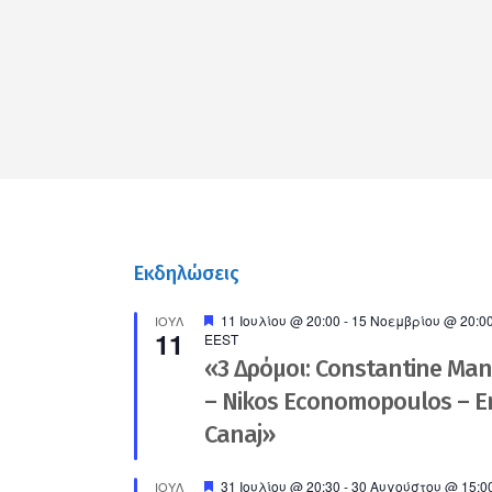
Link
Εκδηλώσεις
Προτεινόμενο
11 Ιουλίου @ 20:00
-
15 Νοεμβρίου @ 20:0
ΙΟΎΛ
11
EEST
«3 Δρόμοι: Constantine Ma
– Nikos Economopoulos – En
Canaj»
Προτεινόμενο
31 Ιουλίου @ 20:30
-
30 Αυγούστου @ 15:0
ΙΟΎΛ