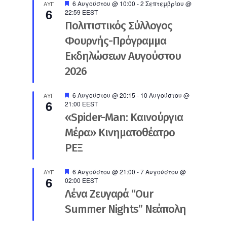
Προτεινόμενο
6 Αυγούστου @ 10:00
-
2 Σεπτεμβρίου @
ΑΥΓ
6
22:59
EEST
Πολιτιστικός Σύλλογος
Φουρνής-Πρόγραμμα
Εκδηλώσεων Αυγούστου
2026
Προτεινόμενο
6 Αυγούστου @ 20:15
-
10 Αυγούστου @
ΑΥΓ
6
21:00
EEST
«Spider-Man: Καινούργια
Μέρα» Κινηματοθέατρο
ΡΕΞ
Προτεινόμενο
6 Αυγούστου @ 21:00
-
7 Αυγούστου @
ΑΥΓ
6
02:00
EEST
Λένα Ζευγαρά “Our
Summer Nights” Νεάπολη