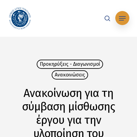
Skip
to
Μενού
main
search
content
Προκηρύξεις - Διαγωνισμοί
Ανακοινώσεις
Ανακοίνωση για τη
σύμβαση μίσθωσης
έργου για την
υλοποίηση του