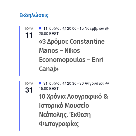
Εκδηλώσεις
Προτεινόμενο
11 Ιουλίου @ 20:00
-
15 Νοεμβρίου @
ΙΟΎΛ
11
20:00
EEST
«3 Δρόμοι: Constantine
Manos – Nikos
Economopoulos – Enri
Canaj»
Προτεινόμενο
31 Ιουλίου @ 20:30
-
30 Αυγούστου @
ΙΟΎΛ
31
15:00
EEST
10 Χρόνια Λαογραφικό &
Ιστορικό Μουσείο
Νεάπολης. Έκθεση
Φωτογραφίας