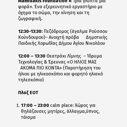
Mamidakis Foundation «
Τρία γλυπτά μια
φορά». Ένα εξερευνητικό εργαστήριο με
όχημα το σώμα, την κίνηση και τη
ζωγραφική
.
12:30-13:30:
Πεζόδρομος (άγαλμα Ρούσσου
Κούνδουρου)– Ανοιχτή πρόβα Δημοτικής
Παιδικής Χορωδίας Δήμου Αγίου Νικολάου
12:00 – 13:30
Θεατράκι Λίμνης – Ίδρυμα
Τεχνολογίας & Έρευνας «O ΗΛΙΟΣ ΜΑΣ
ΑΚΟΜΑ ΠΙΟ ΚΟΝΤΑ» (Παρατήρηση του
ήλιου με ηλικοσκόπιο και φορητό ηλιακό
τηλεσκόπιο)
Πλαζ ΕΟΤ
17:00 – 23:00
calm place: Χώρος για
θηλάζουσες μητέρες, άλλαγμα,ύπνος,
τάισμα