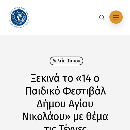
Skip
to
Μενού
main
search
content
Δελτία Tύπου
Ξεκινά τo «14 ο
Παιδικό Φεστιβάλ
Δήμου Αγίου
Νικολάου» με θέμα
τις Τέχνες