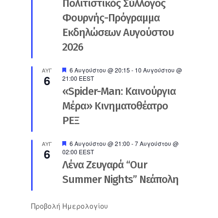
Πολιτιστικός Σύλλογος
Φουρνής-Πρόγραμμα
Εκδηλώσεων Αυγούστου
2026
Προτεινόμενο
6 Αυγούστου @ 20:15
-
10 Αυγούστου @
ΑΥΓ
6
21:00
EEST
«Spider-Man: Καινούργια
Μέρα» Κινηματοθέατρο
ΡΕΞ
Προτεινόμενο
6 Αυγούστου @ 21:00
-
7 Αυγούστου @
ΑΥΓ
6
02:00
EEST
Λένα Ζευγαρά “Our
Summer Nights” Νεάπολη
Προβολή Ημερολογίου