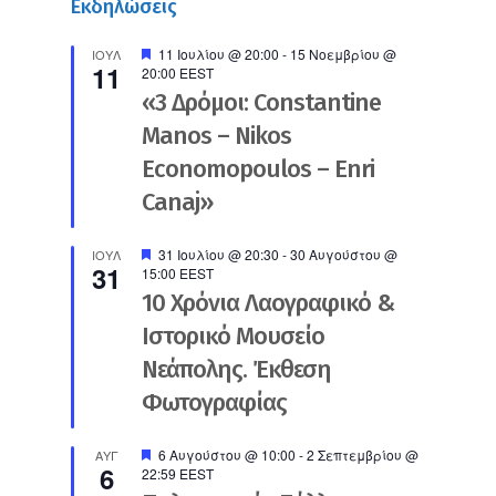
Εκδηλώσεις
Προτεινόμενο
11 Ιουλίου @ 20:00
-
15 Νοεμβρίου @
ΙΟΎΛ
11
20:00
EEST
«3 Δρόμοι: Constantine
Manos – Nikos
Economopoulos – Enri
Canaj»
Προτεινόμενο
31 Ιουλίου @ 20:30
-
30 Αυγούστου @
ΙΟΎΛ
31
15:00
EEST
10 Χρόνια Λαογραφικό &
Ιστορικό Μουσείο
Νεάπολης. Έκθεση
Φωτογραφίας
Προτεινόμενο
6 Αυγούστου @ 10:00
-
2 Σεπτεμβρίου @
ΑΥΓ
6
22:59
EEST