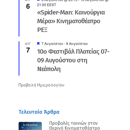
6
21:00
EEST
«Spider-Man: Καινούργια
Μέρα» Κινηματοθέατρο
ΡΕΞ
Προτεινόμενο
7 Αυγούστου
-
9 Αυγούστου
ΑΥΓ
7
10ο Φεστιβάλ Πλατείας 07-
09 Αυγούστου στη
Νεάπολη
Προβολή Ημερολογίου
Τελευταία Άρθρα
Προβολές ταινιών στον
Θερινό Κινηματοθέατρο