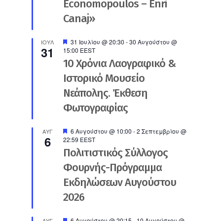
Economopoulos – Enri
Canaj»
Προτεινόμενο
31 Ιουλίου @ 20:30
-
30 Αυγούστου @
ΙΟΎΛ
31
15:00
EEST
10 Χρόνια Λαογραφικό &
Ιστορικό Μουσείο
Νεάπολης. Έκθεση
Φωτογραφίας
Προτεινόμενο
6 Αυγούστου @ 10:00
-
2 Σεπτεμβρίου @
ΑΥΓ
6
22:59
EEST
Πολιτιστικός Σύλλογος
Φουρνής-Πρόγραμμα
Εκδηλώσεων Αυγούστου
2026
Προτεινόμενο
6 Αυγούστου @ 20:15
-
10 Αυγούστου @
ΑΥΓ