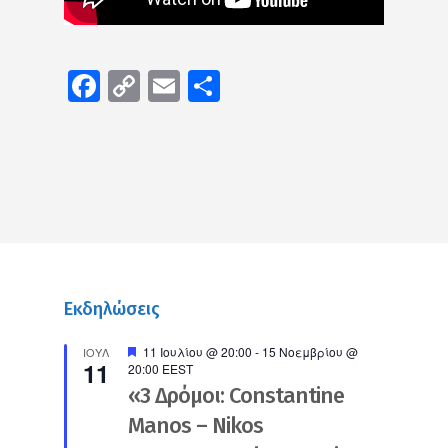
Facebook
Copy
Email
Μοιραστείτε
Link
Εκδηλώσεις
Προτεινόμενο
11 Ιουλίου @ 20:00
-
15 Νοεμβρίου @
ΙΟΎΛ
11
20:00
EEST
«3 Δρόμοι: Constantine
Manos – Nikos