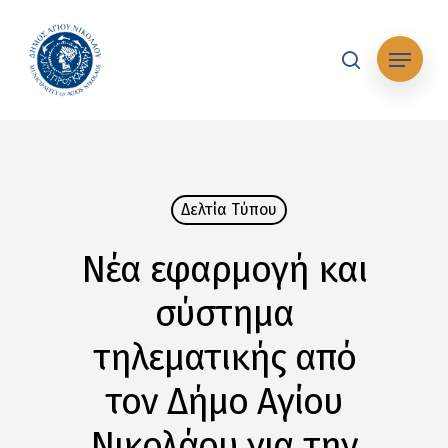
Skip
to
Μενού
main
search
content
Δελτία Tύπου
Νέα εφαρμογή και
σύστημα
τηλεματικής από
τον Δήμο Αγίου
Νικολάου για την