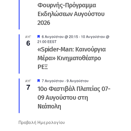
Φουρνής-Πρόγραμμα
Εκδηλώσεων Αυγούστου
2026
Προτεινόμενο
6 Αυγούστου @ 20:15
-
10 Αυγούστου @
ΑΥΓ
6
21:00
EEST
«Spider-Man: Καινούργια
Μέρα» Κινηματοθέατρο
ΡΕΞ
Προτεινόμενο
7 Αυγούστου
-
9 Αυγούστου
ΑΥΓ
7
10ο Φεστιβάλ Πλατείας 07-
09 Αυγούστου στη
Νεάπολη
Προβολή Ημερολογίου