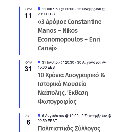
Προτεινόμενο
11 Ιουλίου @ 20:00
-
15 Νοεμβρίου @
ΙΟΎΛ
11
20:00
EEST
«3 Δρόμοι: Constantine
Manos – Nikos
Economopoulos – Enri
Canaj»
Προτεινόμενο
31 Ιουλίου @ 20:30
-
30 Αυγούστου @
ΙΟΎΛ
31
15:00
EEST
10 Χρόνια Λαογραφικό &
Ιστορικό Μουσείο
Νεάπολης. Έκθεση
Φωτογραφίας
Προτεινόμενο
6 Αυγούστου @ 10:00
-
2 Σεπτεμβρίου @
ΑΥΓ
6
22:59
EEST
Πολιτιστικός Σύλλογος