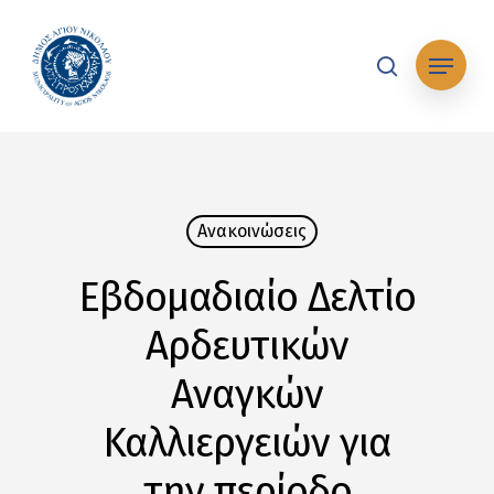
Skip
to
Μενού
main
search
content
Ανακοινώσεις
Εβδομαδιαίο Δελτίο
Αρδευτικών
Αναγκών
Καλλιεργειών για
την περίοδο