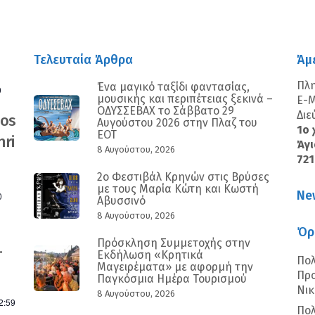
Τελευταία Άρθρα
Άμ
Πλ
Ένα μαγικό ταξίδι φαντασίας,
0
μουσικής και περιπέτειας ξεκινά –
E-M
ΟΔΥΣΣΕΒΑΧ το Σάββατο 29
Διε
nos
Αυγούστου 2026 στην Πλαζ του
1ο 
ΕΟΤ
ri
Άγι
8 Αυγούστου, 2026
72
2ο Φεστιβάλ Κρηνών στις Βρύσες
με τους Μαρία Κώτη και Κωστή
Ne
0
Αβυσσινό
8 Αυγούστου, 2026
Όρ
Πρόσκληση Συμμετοχής στην
.
Εκδήλωση «Κρητικά
Πολ
Μαγειρέματα» με αφορμή την
Προ
Παγκόσμια Ημέρα Τουρισμού
Νι
8 Αυγούστου, 2026
2:59
Πολ