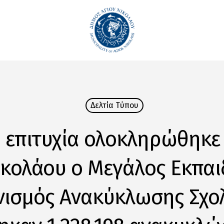
Δελτία Tύπου
 επιτυχία ολοκληρώθηκε
ικολάου ο Μεγάλος Εκπαι
νισμός Ανακύκλωσης Σχολ