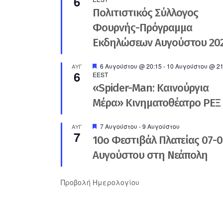
6
Πολιτιστικός Σύλλογος
Φουρνής-Πρόγραμμα
Εκδηλώσεων Αυγούστου 20
Προτεινόμενο
6 Αυγούστου @ 20:15
-
10 Αυγούστου @ 21
ΑΥΓ
6
EEST
«Spider-Man: Καινούργια
Μέρα» Κινηματοθέατρο ΡΕΞ
Προτεινόμενο
7 Αυγούστου
-
9 Αυγούστου
ΑΥΓ
7
10ο Φεστιβάλ Πλατείας 07-0
Αυγούστου στη Νεάπολη
Προβολή Ημερολογίου