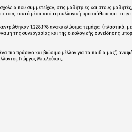
χολεία που συμμετείχαν, στις μαθήτριες και στους μαθητές,
ρό τους εαυτό μέσα από τη συλλογική προσπάθεια και το πν
κεντρώθηκαν 1.228.198 ανακυκλώσιμα τεμάχια (πλαστικά, μετ
δύναμη της συνεργασίας και της οικολογικής συνείδησης μπορ
 ένα πιο πράσινο και βιώσιμο μέλλον για τα παιδιά μας”, αναφ
άλλοντος Γιώργος Μπελούκας.
αστείτε