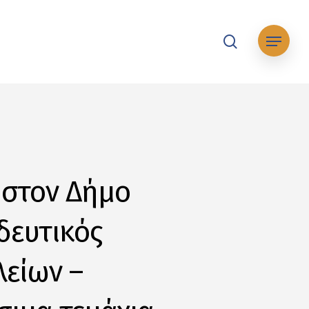
search
Μενού
 στον Δήμο
δευτικός
είων –