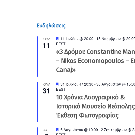
Εκδηλώσεις
Προτεινόμενο
11 Ιουλίου @ 20:00
-
15 Νοεμβρίου @ 20:0
ΙΟΎΛ
11
EEST
«3 Δρόμοι: Constantine Ma
– Nikos Economopoulos – En
Canaj»
Προτεινόμενο
31 Ιουλίου @ 20:30
-
30 Αυγούστου @ 15:0
ΙΟΎΛ
31
EEST
10 Χρόνια Λαογραφικό &
Ιστορικό Μουσείο Νεάπολης
Έκθεση Φωτογραφίας
Προτεινόμενο
6 Αυγούστου @ 10:00
-
2 Σεπτεμβρίου @ 2
ΑΥΓ
EEST