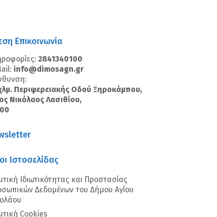
εση Επικοινωνία
ηροφορίες:
2841340100
ail:
info@dimosagn.gr
ύθυνση:
χλμ. Περιφερειακής Οδού Ξηροκάμπου,
ος Νικόλαος Λασιθίου,
100
wsletter
οι Ιστοσελίδας
ιτική Ιδιωτικότητας και Προστασίας
σωπικών Δεδομένων του Δήμου Αγίου
κολάου
ιτική Cookies