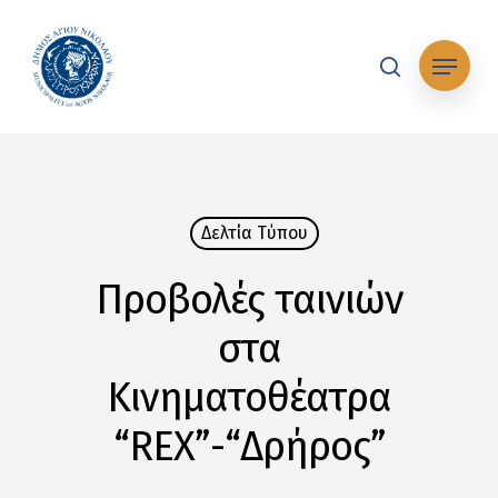
Skip
to
Μενού
main
search
content
Δελτία Tύπου
Προβολές ταινιών
στα
Κινηματοθέατρα
“REX”-“Δρήρος”