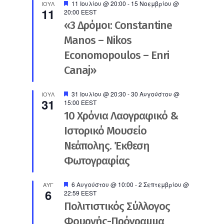
Προτεινόμενο
11 Ιουλίου @ 20:00
-
15 Νοεμβρίου @
ΙΟΎΛ
11
20:00
EEST
«3 Δρόμοι: Constantine
Manos – Nikos
Economopoulos – Enri
Canaj»
Προτεινόμενο
31 Ιουλίου @ 20:30
-
30 Αυγούστου @
ΙΟΎΛ
31
15:00
EEST
10 Χρόνια Λαογραφικό &
Ιστορικό Μουσείο
Νεάπολης. Έκθεση
Φωτογραφίας
Προτεινόμενο
6 Αυγούστου @ 10:00
-
2 Σεπτεμβρίου @
ΑΥΓ
6
22:59
EEST
Πολιτιστικός Σύλλογος
Φουρνής-Πρόγραμμα