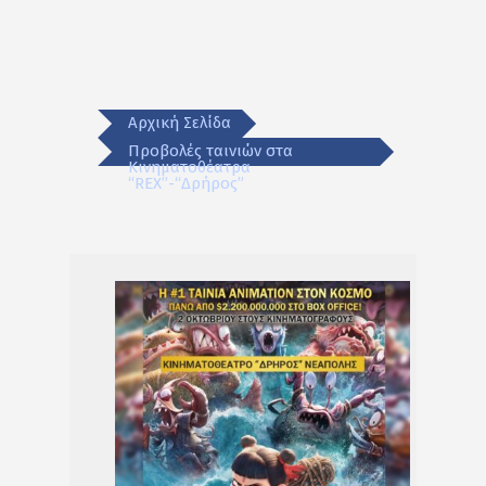
Αρχική Σελίδα
Προβολές ταινιών στα
Κινηματοθέατρα
“REX”-“Δρήρος”