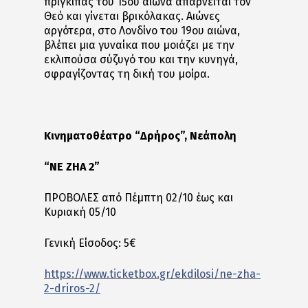
πρίγκιπας του 15ου αιώνα απαρνείται τον
Θεό και γίνεται βρικόλακας. Αιώνες
αργότερα, στο Λονδίνο του 19ου αιώνα,
βλέπει μια γυναίκα που μοιάζει με την
εκλιπούσα σύζυγό του και την κυνηγά,
σφραγίζοντας τη δική του μοίρα.
Κινηματοθέατρο “
Δρήρος
”, Νεάπολη
“NE ZHA 2”
ΠΡΟΒΟΛΕΣ από Πέμπτη 02/10 έως και
Κυριακή 05/10
Γενική Είσοδος: 5€
https://www.ticketbox.gr/ekdilosi/ne-zha-
2-driros-2/