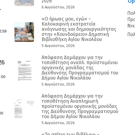
Όρ
2026
.
6 Αυγούστου, 2026
Πολ
«Ο ήρωας μου, εγώ» –
Προ
Καλοκαιρινή εκστρατεία
Νι
ανάγνωσης και δημιουργικότητας
2:59
στην «Κουνδούρειο» Δημοτική
Πολ
Βιβλιοθήκη Αγίου Νικολάου
5 Αυγούστου, 2026
Απόφαση Δημάρχου για την
26
τοποθέτηση αναπλ. προϊσταμένου
οργανικής μονάδας της
Διεύθυνσης Προγραμματισμού του
:00
Δήμου Αγίου Νικολάου
5 Αυγούστου, 2026
Απόφαση Δημάρχου για την
τοποθέτηση Αναπληρωτή
προϊσταμένου οργανικής μονάδας
της Διεύθυνσης Προγραμματισμού
00
του Δήμου Αγίου Νικολάου
5 Αυγούστου, 2026
«Τα σπίτια των βιβλίων» –