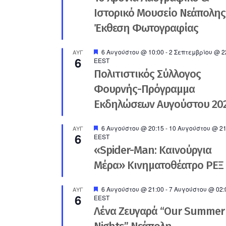
Ιστορικό Μουσείο Νεάπολης
Έκθεση Φωτογραφίας
Προτεινόμενο
6 Αυγούστου @ 10:00
-
2 Σεπτεμβρίου @ 2
ΑΥΓ
6
EEST
Πολιτιστικός Σύλλογος
Φουρνής-Πρόγραμμα
Εκδηλώσεων Αυγούστου 20
Προτεινόμενο
6 Αυγούστου @ 20:15
-
10 Αυγούστου @ 21
ΑΥΓ
6
EEST
«Spider-Man: Καινούργια
Μέρα» Κινηματοθέατρο ΡΕΞ
Προτεινόμενο
6 Αυγούστου @ 21:00
-
7 Αυγούστου @ 02:
ΑΥΓ
6
EEST
Λένα Ζευγαρά “Our Summer