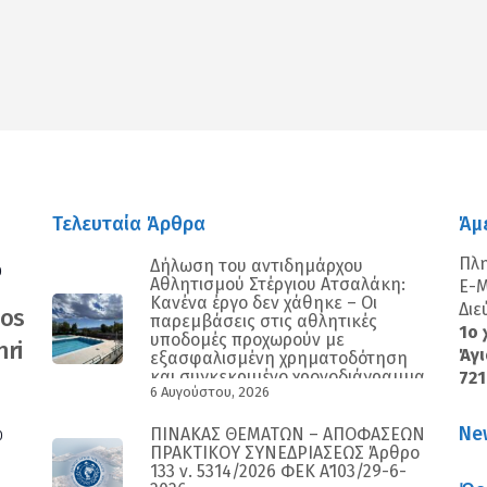
Τελευταία Άρθρα
Άμ
Πλ
Δήλωση του αντιδημάρχου
0
Αθλητισμού Στέργιου Ατσαλάκη:
E-M
Κανένα έργο δεν χάθηκε – Οι
Διε
nos
παρεμβάσεις στις αθλητικές
1ο 
υποδομές προχωρούν με
ri
Άγι
εξασφαλισμένη χρηματοδότηση
και συγκεκριμένο χρονοδιάγραμμα
72
6 Αυγούστου, 2026
Ne
ΠΙΝΑΚΑΣ ΘΕΜΑΤΩΝ – ΑΠΟΦΑΣΕΩΝ
0
ΠΡΑΚΤΙΚΟΥ ΣΥΝΕΔΡΙΑΣΕΩΣ Άρθρο
133 ν. 5314/2026 ΦΕΚ Α΄103/29-6-