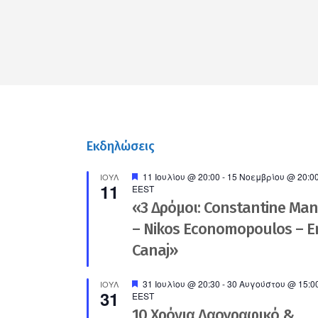
Εκδηλώσεις
Προτεινόμενο
11 Ιουλίου @ 20:00
-
15 Νοεμβρίου @ 20:0
ΙΟΎΛ
11
EEST
«3 Δρόμοι: Constantine Ma
– Nikos Economopoulos – En
Canaj»
Προτεινόμενο
31 Ιουλίου @ 20:30
-
30 Αυγούστου @ 15:0
ΙΟΎΛ
31
EEST
10 Χρόνια Λαογραφικό &