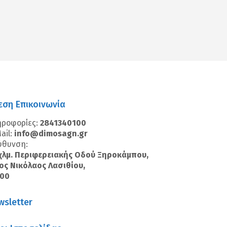
εση Επικοινωνία
ηροφορίες:
2841340100
ail:
info@dimosagn.gr
ύθυνση:
χλμ. Περιφερειακής Οδού Ξηροκάμπου,
ος Νικόλαος Λασιθίου,
100
wsletter