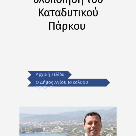
Καταδυτικού
Πάρκου
Αρχική Σελίδα
Ο Δήμος Αγίου Νικολάου
προχωρεί