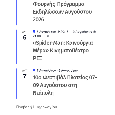
Φουρνής-Πρόγραμμα
Εκδηλώσεων Αυγούστου
2026
Προτεινόμενο
6 Αυγούστου @ 20:15
-
10 Αυγούστου @
ΑΥΓ
6
21:00
EEST
«Spider-Man: Καινούργια
Μέρα» Κινηματοθέατρο
ΡΕΞ
Προτεινόμενο
7 Αυγούστου
-
9 Αυγούστου
ΑΥΓ
7
10ο Φεστιβάλ Πλατείας 07-
09 Αυγούστου στη
Νεάπολη
Προβολή Ημερολογίου