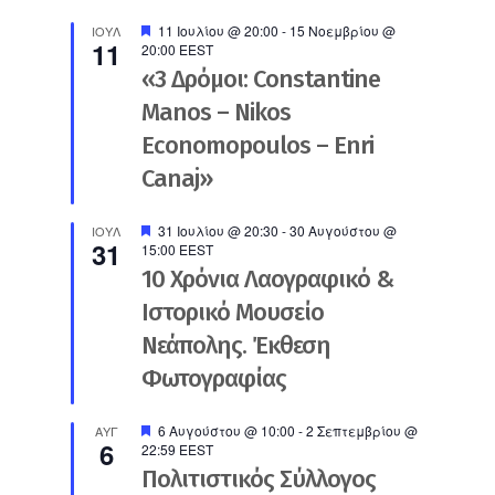
Προτεινόμενο
11 Ιουλίου @ 20:00
-
15 Νοεμβρίου @
ΙΟΎΛ
11
20:00
EEST
«3 Δρόμοι: Constantine
Manos – Nikos
Economopoulos – Enri
Canaj»
Προτεινόμενο
31 Ιουλίου @ 20:30
-
30 Αυγούστου @
ΙΟΎΛ
31
15:00
EEST
10 Χρόνια Λαογραφικό &
Ιστορικό Μουσείο
Νεάπολης. Έκθεση
Φωτογραφίας
Προτεινόμενο
6 Αυγούστου @ 10:00
-
2 Σεπτεμβρίου @
ΑΥΓ
6
22:59
EEST
Πολιτιστικός Σύλλογος