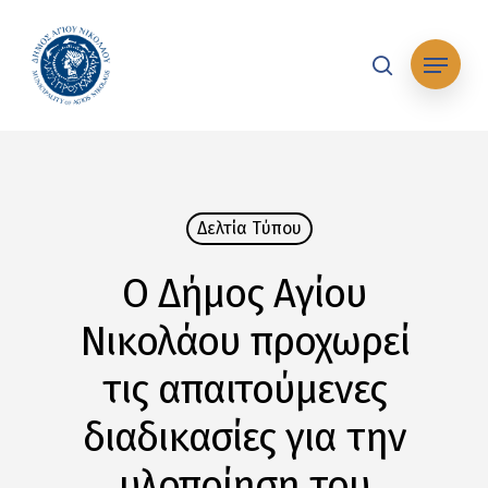
Skip
to
Μενού
main
search
content
Δελτία Tύπου
Ο Δήμος Αγίου
Νικολάου προχωρεί
τις απαιτούμενες
διαδικασίες για την
υλοποίηση του