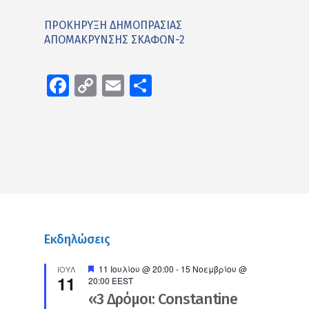
ΠΡΟΚΗΡΥΞΗ ΔΗΜΟΠΡΑΣΙΑΣ
ΑΠΟΜΑΚΡΥΝΣΗΣ ΣΚΑΦΩΝ-2
Facebook
Copy
Email
Μοιραστείτε
Link
Εκδηλώσεις
Προτεινόμενο
11 Ιουλίου @ 20:00
-
15 Νοεμβρίου @
ΙΟΎΛ
11
20:00
EEST
«3 Δρόμοι: Constantine