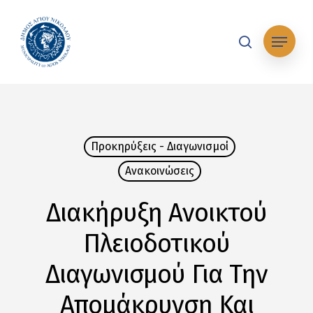
Skip
to
Μενού
main
search
content
Προκηρύξεις - Διαγωνισμοί
Ανακοινώσεις
Διακήρυξη Ανοικτού
Πλειοδοτικού
Διαγωνισμού Για Την
Απομάκρυνση Και