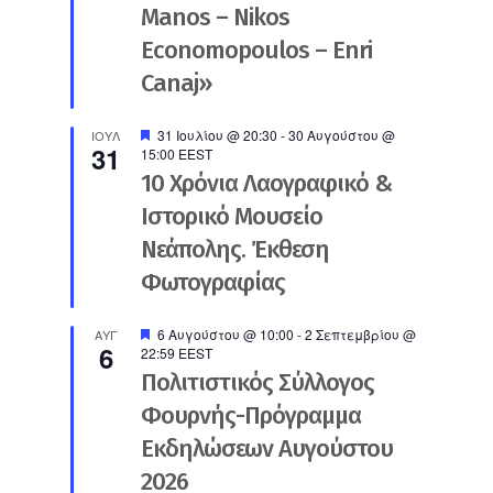
Manos – Nikos
Economopoulos – Enri
Canaj»
Προτεινόμενο
31 Ιουλίου @ 20:30
-
30 Αυγούστου @
ΙΟΎΛ
31
15:00
EEST
10 Χρόνια Λαογραφικό &
Ιστορικό Μουσείο
Νεάπολης. Έκθεση
Φωτογραφίας
Προτεινόμενο
6 Αυγούστου @ 10:00
-
2 Σεπτεμβρίου @
ΑΥΓ
6
22:59
EEST
Πολιτιστικός Σύλλογος
Φουρνής-Πρόγραμμα
Εκδηλώσεων Αυγούστου
2026