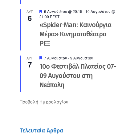
Προτεινόμενο
6 Αυγούστου @ 20:15
-
10 Αυγούστου @
ΑΥΓ
6
21:00
EEST
«Spider-Man: Καινούργια
Μέρα» Κινηματοθέατρο
ΡΕΞ
Προτεινόμενο
7 Αυγούστου
-
9 Αυγούστου
ΑΥΓ
7
10ο Φεστιβάλ Πλατείας 07-
09 Αυγούστου στη
Νεάπολη
Προβολή Ημερολογίου
Τελευταία Άρθρα