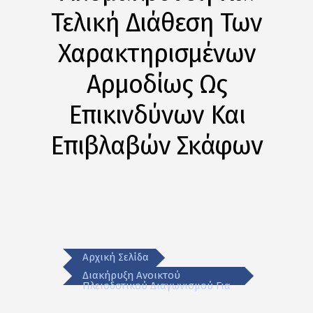
Τελική Διάθεση Των
Χαρακτηρισμένων
Αρμοδίως Ως
Επικινδύνων Και
Επιβλαβών Σκάφωv
Αρχική Σελίδα
Διακήρυξη Ανοικτού
Πλειοδοτικού Διαγωνισμού Για