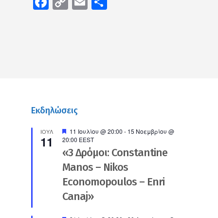
Facebook
Copy
Email
Μοιραστείτε
Link
Εκδηλώσεις
Προτεινόμενο
11 Ιουλίου @ 20:00
-
15 Νοεμβρίου @
ΙΟΎΛ
11
20:00
EEST
«3 Δρόμοι: Constantine
Manos – Nikos
Economopoulos – Enri
Canaj»