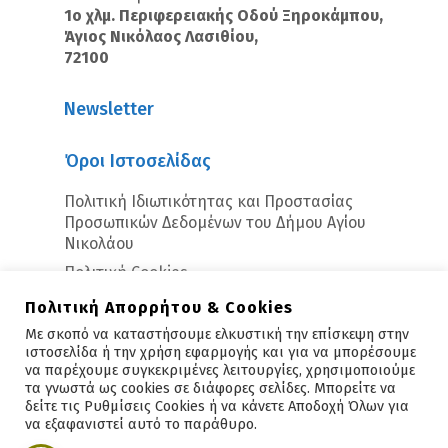
1ο χλμ. Περιφερειακής Οδού Ξηροκάμπου,
Άγιος Νικόλαος Λασιθίου,
72100
Newsletter
Όροι Ιστοσελίδας
Πολιτική Ιδιωτικότητας και Προστασίας
Προσωπικών Δεδομένων του Δήμου Αγίου
Νικολάου
Πολιτική Cookies
Πολιτική Απορρήτου & Cookies
Με σκοπό να καταστήσουμε ελκυστική την επίσκεψη στην
ιστοσελίδα ή την χρήση εφαρμογής και για να μπορέσουμε
να παρέχουμε συγκεκριμένες λειτουργίες, χρησιμοποιούμε
τα γνωστά ως cookies σε διάφορες σελίδες. Μπορείτε να
δείτε τις Ρυθμίσεις Cookies ή να κάνετε Αποδοχή Όλων για
Copyright © 2026 - Άγιος Νικόλαος
να εξαφανιστεί αυτό το παράθυρο.
Υλοποίηση:
Polis Suite