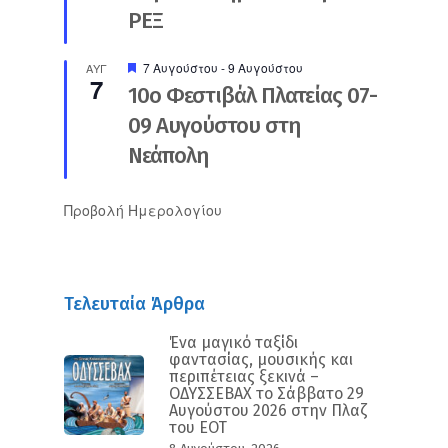
ΡΕΞ
Προτεινόμενο
7 Αυγούστου
-
9 Αυγούστου
ΑΥΓ
7
10ο Φεστιβάλ Πλατείας 07-
09 Αυγούστου στη
Νεάπολη
Προβολή Ημερολογίου
Τελευταία Άρθρα
Ένα μαγικό ταξίδι
φαντασίας, μουσικής και
περιπέτειας ξεκινά –
ΟΔΥΣΣΕΒΑΧ το Σάββατο 29
Αυγούστου 2026 στην Πλαζ
του ΕΟΤ