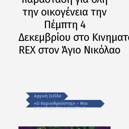
την οικογένεια την
Πέμπτη 4
Δεκεμβρίου στο Κινημα
REX στον Άγιο Νικόλαο
Αρχική Σελίδα
«Ο Καρυοθραύστης» – Μια
μαγική χριστουγεννιάτικη