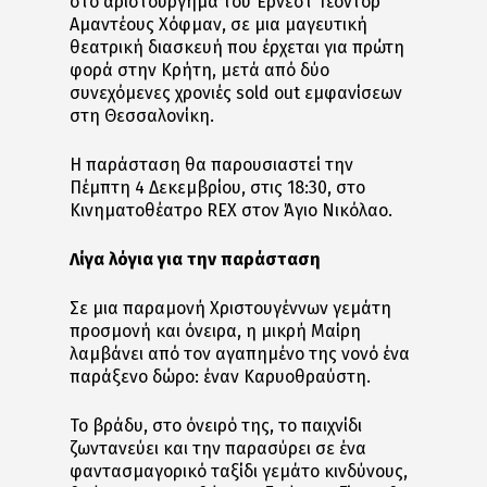
στο αριστούργημα του Έρνεστ Τέοντορ
Αμαντέους Χόφμαν, σε μια μαγευτική
θεατρική διασκευή που έρχεται για πρώτη
φορά στην Κρήτη, μετά από δύο
συνεχόμενες χρονιές sold out εμφανίσεων
στη Θεσσαλονίκη.
Η παράσταση θα παρουσιαστεί την
Πέμπτη 4 Δεκεμβρίου, στις 18:30, στο
Κινηματοθέατρο REX στον Άγιο Νικόλαο.
Λίγα λόγια για την παράσταση
Σε μια παραμονή Χριστουγέννων γεμάτη
προσμονή και όνειρα, η μικρή Μαίρη
λαμβάνει από τον αγαπημένο της νονό ένα
παράξενο δώρο: έναν Καρυοθραύστη.
Το βράδυ, στο όνειρό της, το παιχνίδι
ζωντανεύει και την παρασύρει σε ένα
φαντασμαγορικό ταξίδι γεμάτο κινδύνους,