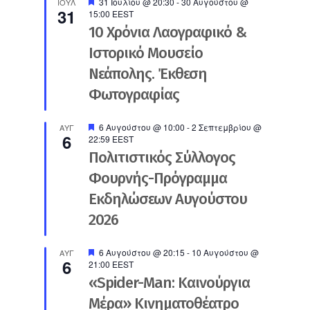
Προτεινόμενο
31 Ιουλίου @ 20:30
-
30 Αυγούστου @
ΙΟΎΛ
31
15:00
EEST
10 Χρόνια Λαογραφικό &
Ιστορικό Μουσείο
Νεάπολης. Έκθεση
Φωτογραφίας
Προτεινόμενο
6 Αυγούστου @ 10:00
-
2 Σεπτεμβρίου @
ΑΥΓ
6
22:59
EEST
Πολιτιστικός Σύλλογος
Φουρνής-Πρόγραμμα
Εκδηλώσεων Αυγούστου
2026
Προτεινόμενο
6 Αυγούστου @ 20:15
-
10 Αυγούστου @
ΑΥΓ
6
21:00
EEST
«Spider-Man: Καινούργια
Μέρα» Κινηματοθέατρο