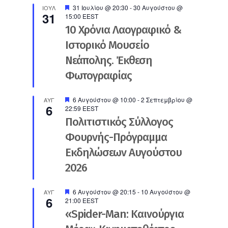
Προτεινόμενο
31 Ιουλίου @ 20:30
-
30 Αυγούστου @
ΙΟΎΛ
31
15:00
EEST
10 Χρόνια Λαογραφικό &
Ιστορικό Μουσείο
Νεάπολης. Έκθεση
Φωτογραφίας
Προτεινόμενο
6 Αυγούστου @ 10:00
-
2 Σεπτεμβρίου @
ΑΥΓ
6
22:59
EEST
Πολιτιστικός Σύλλογος
Φουρνής-Πρόγραμμα
Εκδηλώσεων Αυγούστου
2026
Προτεινόμενο
6 Αυγούστου @ 20:15
-
10 Αυγούστου @
ΑΥΓ
6
21:00
EEST
«Spider-Man: Καινούργια