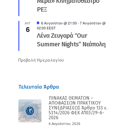
Μέρα» Κινηματοθέατρο
ΡΕΞ
Προτεινόμενο
6 Αυγούστου @ 21:00
-
7 Αυγούστου @
ΑΥΓ
6
02:00
EEST
Λένα Ζευγαρά “Our
Summer Nights” Νεάπολη
Προβολή Ημερολογίου
Τελευταία Άρθρα
ΠΙΝΑΚΑΣ ΘΕΜΑΤΩΝ –
ΑΠΟΦΑΣΕΩΝ ΠΡΑΚΤΙΚΟΥ
ΣΥΝΕΔΡΙΑΣΕΩΣ Άρθρο 133 ν.
5314/2026 ΦΕΚ Α΄103/29-6-
2026
6 Αυγούστου, 2026