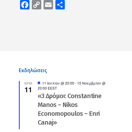
Facebook
Copy
Email
Μοιραστείτε
Link
Εκδηλώσεις
Προτεινόμενο
11 Ιουλίου @ 20:00
-
15 Νοεμβρίου @
ΙΟΎΛ
11
20:00
EEST
«3 Δρόμοι: Constantine
Manos – Nikos
Economopoulos – Enri
Canaj»