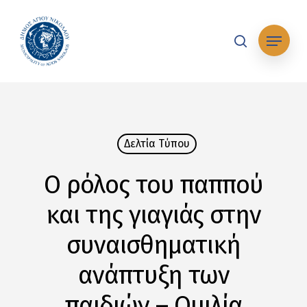
Skip
to
Μενού
main
search
content
Δελτία Tύπου
Ο ρόλος του παππού
και της γιαγιάς στην
συναισθηματική
ανάπτυξη των
παιδιών – Ομιλία