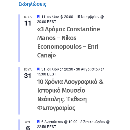
Εκδηλώσεις
Προτεινόμενο
11 Ιουλίου @ 20:00
-
15 Νοεμβρίου @
ΙΟΎΛ
11
20:00
EEST
«3 Δρόμοι: Constantine
Manos – Nikos
Economopoulos – Enri
Canaj»
Προτεινόμενο
31 Ιουλίου @ 20:30
-
30 Αυγούστου @
ΙΟΎΛ
31
15:00
EEST
10 Χρόνια Λαογραφικό &
Ιστορικό Μουσείο
Νεάπολης. Έκθεση
Φωτογραφίας
Προτεινόμενο
6 Αυγούστου @ 10:00
-
2 Σεπτεμβρίου @
ΑΥΓ
6
22:59
EEST