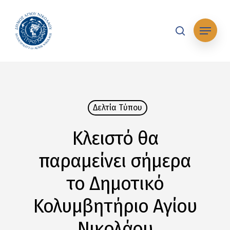
Skip
to
Μενού
main
search
content
Δελτία Tύπου
Κλειστό θα
παραμείνει σήμερα
το Δημοτικό
Κολυμβητήριο Αγίου
Νικολάου