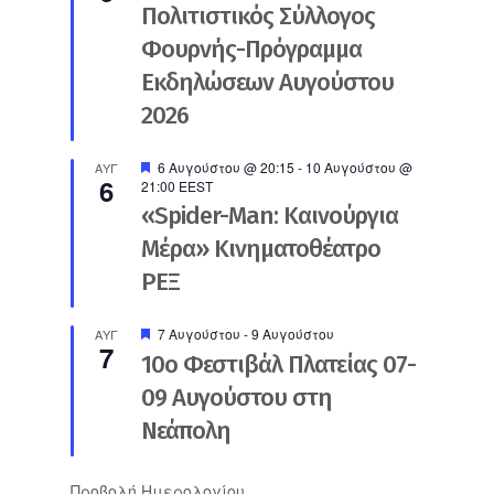
Πολιτιστικός Σύλλογος
Φουρνής-Πρόγραμμα
Εκδηλώσεων Αυγούστου
2026
Προτεινόμενο
6 Αυγούστου @ 20:15
-
10 Αυγούστου @
ΑΥΓ
6
21:00
EEST
«Spider-Man: Καινούργια
Μέρα» Κινηματοθέατρο
ΡΕΞ
Προτεινόμενο
7 Αυγούστου
-
9 Αυγούστου
ΑΥΓ
7
10ο Φεστιβάλ Πλατείας 07-
09 Αυγούστου στη
Νεάπολη
Προβολή Ημερολογίου