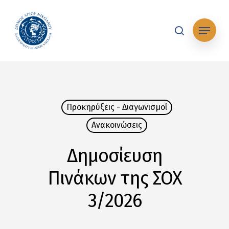
Skip
to
Μενού
main
search
content
Προκηρύξεις - Διαγωνισμοί
Ανακοινώσεις
Δημοσίευση
Πινάκων της ΣΟΧ
3/2026