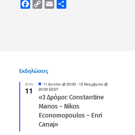
Facebook
Copy
Email
Μοιραστείτε
Link
Εκδηλώσεις
Προτεινόμενο
11 Ιουλίου @ 20:00
-
15 Νοεμβρίου @
ΙΟΎΛ
11
20:00
EEST
«3 Δρόμοι: Constantine
Manos – Nikos
Economopoulos – Enri
Canaj»