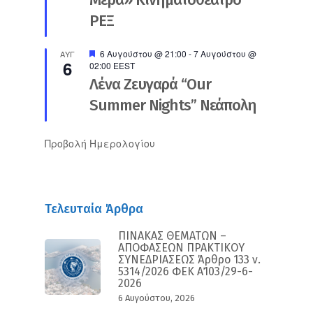
ΡΕΞ
Προτεινόμενο
6 Αυγούστου @ 21:00
-
7 Αυγούστου @
ΑΥΓ
6
02:00
EEST
Λένα Ζευγαρά “Our
Summer Nights” Νεάπολη
Προβολή Ημερολογίου
Τελευταία Άρθρα
ΠΙΝΑΚΑΣ ΘΕΜΑΤΩΝ –
ΑΠΟΦΑΣΕΩΝ ΠΡΑΚΤΙΚΟΥ
ΣΥΝΕΔΡΙΑΣΕΩΣ Άρθρο 133 ν.
5314/2026 ΦΕΚ Α΄103/29-6-
2026
6 Αυγούστου, 2026