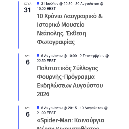
Προτεινόμενο
31 Ιουλίου @ 20:30
-
30 Αυγούστου @
ΙΟΎΛ
31
15:00
EEST
10 Χρόνια Λαογραφικό &
Ιστορικό Μουσείο
Νεάπολης. Έκθεση
Φωτογραφίας
Προτεινόμενο
6 Αυγούστου @ 10:00
-
2 Σεπτεμβρίου @
ΑΥΓ
6
22:59
EEST
Πολιτιστικός Σύλλογος
Φουρνής-Πρόγραμμα
Εκδηλώσεων Αυγούστου
2026
Προτεινόμενο
6 Αυγούστου @ 20:15
-
10 Αυγούστου @
ΑΥΓ
6
21:00
EEST
«Spider-Man: Καινούργια
Μέρα» Κινηματοθέατρο