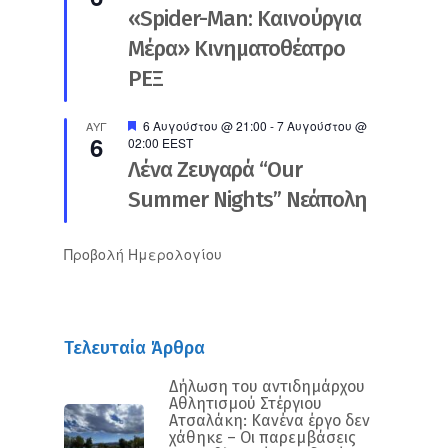
«Spider-Man: Καινούργια
Μέρα» Κινηματοθέατρο
ΡΕΞ
Προτεινόμενο
6 Αυγούστου @ 21:00
-
7 Αυγούστου @
ΑΥΓ
6
02:00
EEST
Λένα Ζευγαρά “Our
Summer Nights” Νεάπολη
Προβολή Ημερολογίου
Τελευταία Άρθρα
Δήλωση του αντιδημάρχου
Αθλητισμού Στέργιου
Ατσαλάκη: Κανένα έργο δεν
χάθηκε – Οι παρεμβάσεις