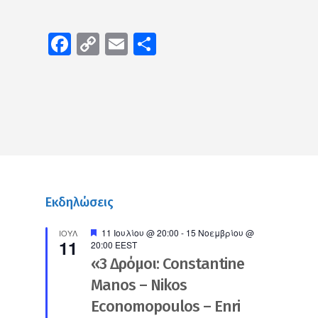
Facebook
Copy
Email
Μοιραστείτε
Link
Εκδηλώσεις
Προτεινόμενο
11 Ιουλίου @ 20:00
-
15 Νοεμβρίου @
ΙΟΎΛ
11
20:00
EEST
«3 Δρόμοι: Constantine
Manos – Nikos
Economopoulos – Enri