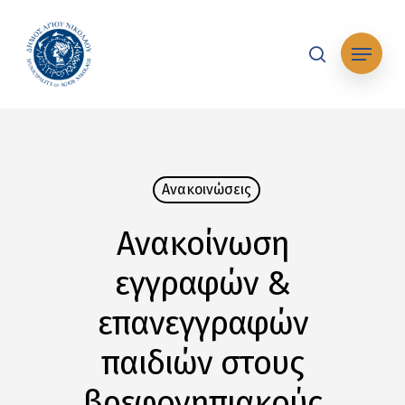
Skip
to
Μενού
main
search
content
Ανακοινώσεις
Ανακοίνωση
εγγραφών &
επανεγγραφών
παιδιών στους
βρεφονηπιακούς