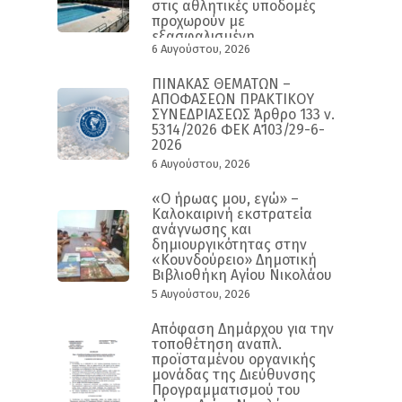
στις αθλητικές υποδομές
προχωρούν με
εξασφαλισμένη
6 Αυγούστου, 2026
χρηματοδότηση και
συγκεκριμένο
χρονοδιάγραμμα
ΠΙΝΑΚΑΣ ΘΕΜΑΤΩΝ –
ΑΠΟΦΑΣΕΩΝ ΠΡΑΚΤΙΚΟΥ
ΣΥΝΕΔΡΙΑΣΕΩΣ Άρθρο 133 ν.
5314/2026 ΦΕΚ Α΄103/29-6-
2026
6 Αυγούστου, 2026
«Ο ήρωας μου, εγώ» –
Καλοκαιρινή εκστρατεία
ανάγνωσης και
δημιουργικότητας στην
«Κουνδούρειο» Δημοτική
Βιβλιοθήκη Αγίου Νικολάου
5 Αυγούστου, 2026
Απόφαση Δημάρχου για την
τοποθέτηση αναπλ.
προϊσταμένου οργανικής
μονάδας της Διεύθυνσης
Προγραμματισμού του