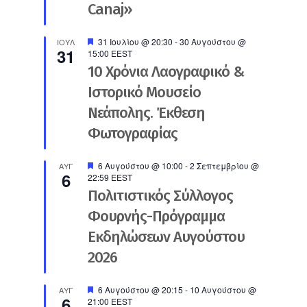
Canaj»
Προτεινόμενο
31 Ιουλίου @ 20:30
-
30 Αυγούστου @
ΙΟΎΛ
31
15:00
EEST
10 Χρόνια Λαογραφικό &
Ιστορικό Μουσείο
Νεάπολης. Έκθεση
Φωτογραφίας
Προτεινόμενο
6 Αυγούστου @ 10:00
-
2 Σεπτεμβρίου @
ΑΥΓ
6
22:59
EEST
Πολιτιστικός Σύλλογος
Φουρνής-Πρόγραμμα
Εκδηλώσεων Αυγούστου
2026
Προτεινόμενο
6 Αυγούστου @ 20:15
-
10 Αυγούστου @
ΑΥΓ
6
21:00
EEST