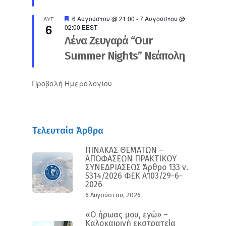
Προτεινόμενο
6 Αυγούστου @ 21:00
-
7 Αυγούστου @
ΑΥΓ
6
02:00
EEST
Λένα Ζευγαρά “Our
Summer Nights” Νεάπολη
Προβολή Ημερολογίου
Τελευταία Άρθρα
ΠΙΝΑΚΑΣ ΘΕΜΑΤΩΝ –
ΑΠΟΦΑΣΕΩΝ ΠΡΑΚΤΙΚΟΥ
ΣΥΝΕΔΡΙΑΣΕΩΣ Άρθρο 133 ν.
5314/2026 ΦΕΚ Α΄103/29-6-
2026
6 Αυγούστου, 2026
«Ο ήρωας μου, εγώ» –
Καλοκαιρινή εκστρατεία