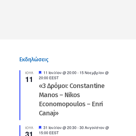
Link
Εκδηλώσεις
Προτεινόμενο
11 Ιουλίου @ 20:00
-
15 Νοεμβρίου @
ΙΟΎΛ
11
20:00
EEST
«3 Δρόμοι: Constantine
Manos – Nikos
Economopoulos – Enri
Canaj»
Προτεινόμενο
31 Ιουλίου @ 20:30
-
30 Αυγούστου @
ΙΟΎΛ
31
15:00
EEST