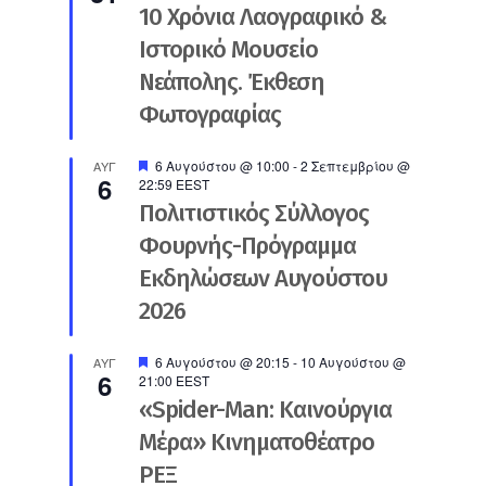
10 Χρόνια Λαογραφικό &
Ιστορικό Μουσείο
Νεάπολης. Έκθεση
Φωτογραφίας
Προτεινόμενο
6 Αυγούστου @ 10:00
-
2 Σεπτεμβρίου @
ΑΥΓ
6
22:59
EEST
Πολιτιστικός Σύλλογος
Φουρνής-Πρόγραμμα
Εκδηλώσεων Αυγούστου
2026
Προτεινόμενο
6 Αυγούστου @ 20:15
-
10 Αυγούστου @
ΑΥΓ
6
21:00
EEST
«Spider-Man: Καινούργια
Μέρα» Κινηματοθέατρο
ΡΕΞ