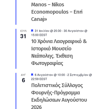
Manos – Nikos
Economopoulos – Enri
Canaj»
Προτεινόμενο
31 Ιουλίου @ 20:30
-
30 Αυγούστου @
ΙΟΎΛ
31
15:00
EEST
10 Χρόνια Λαογραφικό &
Ιστορικό Μουσείο
Νεάπολης. Έκθεση
Φωτογραφίας
Προτεινόμενο
6 Αυγούστου @ 10:00
-
2 Σεπτεμβρίου @
ΑΥΓ
6
22:59
EEST
Πολιτιστικός Σύλλογος
Φουρνής-Πρόγραμμα
Εκδηλώσεων Αυγούστου
2026