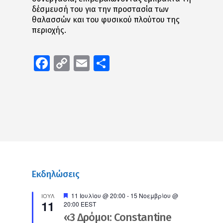
δέσμευσή του για την προστασία των
θαλασσών και του φυσικού πλούτου της
περιοχής.
Facebook
Copy
Email
Μοιραστείτε
Link
Εκδηλώσεις
Προτεινόμενο
11 Ιουλίου @ 20:00
-
15 Νοεμβρίου @
ΙΟΎΛ
11
20:00
EEST
«3 Δρόμοι: Constantine