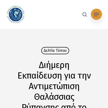
Skip
to
Μενού
main
search
content
Δελτία Tύπου
Διήμερη
Εκπαίδευση για την
Αντιμετώπιση
Θαλάσσιας
Ρύπανσης από το