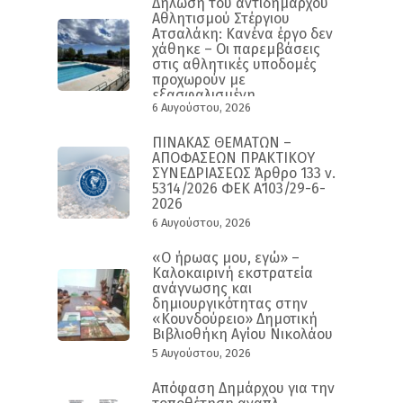
Δήλωση του αντιδημάρχου
Αθλητισμού Στέργιου
Ατσαλάκη: Κανένα έργο δεν
χάθηκε – Οι παρεμβάσεις
στις αθλητικές υποδομές
προχωρούν με
εξασφαλισμένη
6 Αυγούστου, 2026
χρηματοδότηση και
συγκεκριμένο
χρονοδιάγραμμα
ΠΙΝΑΚΑΣ ΘΕΜΑΤΩΝ –
ΑΠΟΦΑΣΕΩΝ ΠΡΑΚΤΙΚΟΥ
ΣΥΝΕΔΡΙΑΣΕΩΣ Άρθρο 133 ν.
5314/2026 ΦΕΚ Α΄103/29-6-
2026
6 Αυγούστου, 2026
«Ο ήρωας μου, εγώ» –
Καλοκαιρινή εκστρατεία
ανάγνωσης και
δημιουργικότητας στην
«Κουνδούρειο» Δημοτική
Βιβλιοθήκη Αγίου Νικολάου
5 Αυγούστου, 2026
Απόφαση Δημάρχου για την