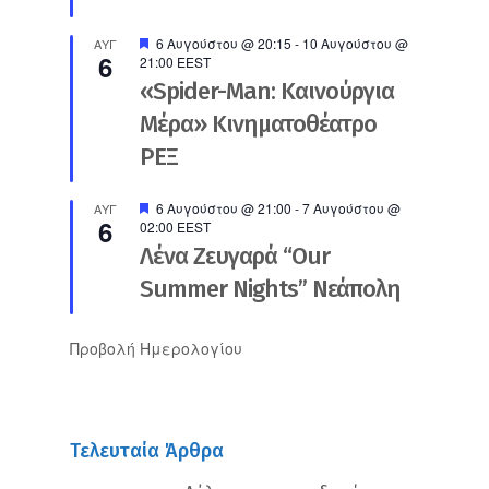
Προτεινόμενο
6 Αυγούστου @ 20:15
-
10 Αυγούστου @
ΑΥΓ
6
21:00
EEST
«Spider-Man: Καινούργια
Μέρα» Κινηματοθέατρο
ΡΕΞ
Προτεινόμενο
6 Αυγούστου @ 21:00
-
7 Αυγούστου @
ΑΥΓ
6
02:00
EEST
Λένα Ζευγαρά “Our
Summer Nights” Νεάπολη
Προβολή Ημερολογίου
Τελευταία Άρθρα