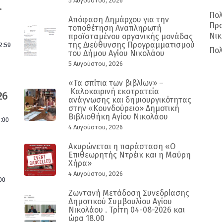
5 Αυγούστου, 2026
.
Πολ
Απόφαση Δημάρχου για την
Προ
τοποθέτηση Αναπληρωτή
Νι
προϊσταμένου οργανικής μονάδας
2:59
της Διεύθυνσης Προγραμματισμού
Πολ
του Δήμου Αγίου Νικολάου
5 Αυγούστου, 2026
«Τα σπίτια των βιβλίων» –
Καλοκαιρινή εκστρατεία
26
ανάγνωσης και δημιουργικότητας
στην «Κουνδούρειο» Δημοτική
Βιβλιοθήκη Αγίου Νικολάου
:00
4 Αυγούστου, 2026
Ακυρώνεται η παράσταση «Ο
Επιθεωρητής Ντρέικ και η Μαύρη
Χήρα»
4 Αυγούστου, 2026
00
Ζωντανή Μετάδοση Συνεδρίασης
Δημοτικού Συμβουλίου Αγίου
Νικολάου . Τρίτη 04-08-2026 και
ώρα 18.00