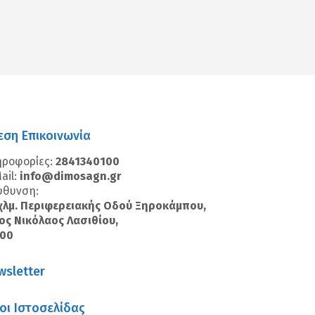
εση Επικοινωνία
ηροφορίες:
2841340100
ail:
info@dimosagn.gr
ύθυνση:
χλμ. Περιφερειακής Οδού Ξηροκάμπου,
ος Νικόλαος Λασιθίου,
100
wsletter
οι Ιστοσελίδας