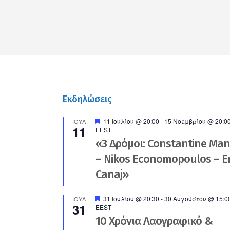
Εκδηλώσεις
Προτεινόμενο
11 Ιουλίου @ 20:00
-
15 Νοεμβρίου @ 20:0
ΙΟΎΛ
11
EEST
«3 Δρόμοι: Constantine Ma
– Nikos Economopoulos – En
Canaj»
Προτεινόμενο
31 Ιουλίου @ 20:30
-
30 Αυγούστου @ 15:0
ΙΟΎΛ
31
EEST
10 Χρόνια Λαογραφικό &