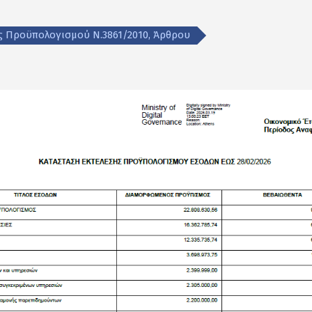
ης Προϋπολογισμού Ν.3861/2010, Άρθρου