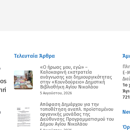
Τελευταία Άρθρα
Άμ
Πλ
«Ο ήρωας μου, εγώ» –
0
Καλοκαιρινή εκστρατεία
E-M
ανάγνωσης και δημιουργικότητας
Διε
nos
στην «Κουνδούρειο» Δημοτική
1ο 
Βιβλιοθήκη Αγίου Νικολάου
ri
Άγι
5 Αυγούστου, 2026
72
Απόφαση Δημάρχου για την
τοποθέτηση αναπλ. προϊσταμένου
Ne
0
οργανικής μονάδας της
Διεύθυνσης Προγραμματισμού του
Δήμου Αγίου Νικολάου
Όρ