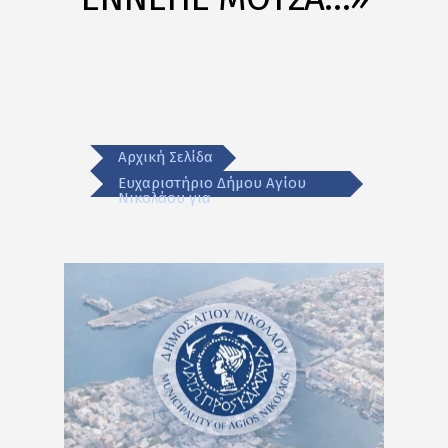
Αρχική Σελίδα
Ευχαριστήριο Δήμου Αγίου
Νικολάου για