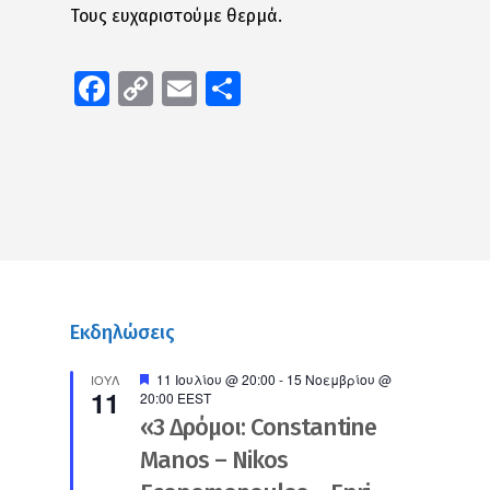
Τους ευχαριστούμε θερμά.
Facebook
Copy
Email
Μοιραστείτε
Link
Εκδηλώσεις
Προτεινόμενο
11 Ιουλίου @ 20:00
-
15 Νοεμβρίου @
ΙΟΎΛ
11
20:00
EEST
«3 Δρόμοι: Constantine
Manos – Nikos