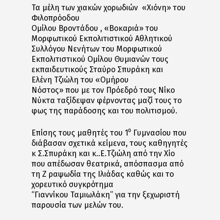
Τα μέλη των χιακών χορωδιών «Χιόνη» του
Φιλοπρόοδου
Ομίλου Βροντάδου , «Βοκαριά» του
Μορφωτικού Εκπολιτιστικού Αθλητικού
Συλλόγου Νενήτων του Μορφωτικού
Εκπολιτιστικού Ομίλου Θυμιανών τους
εκπαιδευτικούς Σταύρο Σπυράκη και
Ελένη Τζιώλη του «Ομήρου
Νόστος» που με τον Πρόεδρό τους Νίκο
Νύκτα ταξίδεψαν φέρνοντας μαζί τους το
φως της παράδοσης και του πολιτισμού.
Επίσης τους μαθητές του 1⁰ Γυμνασίου που
διάβασαν σχετικά κείμενα, τους καθηγητές
κ Σ.Σπυράκη και κ..Ε.Τζιώλη από την Χίο
που απέδωσαν θεατρικά, απόσπασμα από
τη Ζ ραψωδία της Ιλιάδας καθώς και το
χορευτικό συγκρότημα
“Γιαννίκου Ταμιωλάκη” για την ξεχωριστή
παρουσία των μελών του.