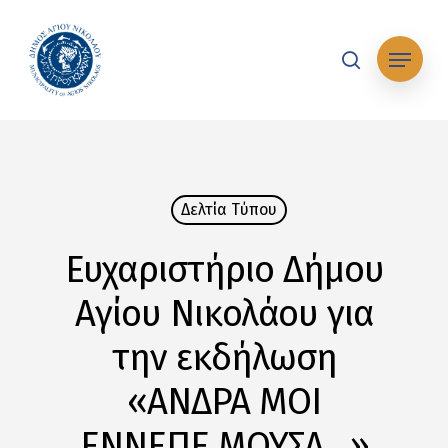
Skip
to
Μενού
main
search
content
Δελτία Tύπου
Ευχαριστήριο Δήμου
Αγίου Νικολάου για
την εκδήλωση
«ΑΝΔΡΑ ΜΟΙ
ΕΝΝΕΠΕ ΜΟΥΣΑ…»