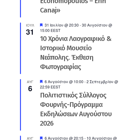
Economopoulos – Enri
Canaj»
Προτεινόμενο
31 Ιουλίου @ 20:30
-
30 Αυγούστου @
ΙΟΎΛ
31
15:00
EEST
10 Χρόνια Λαογραφικό &
Ιστορικό Μουσείο
Νεάπολης. Έκθεση
Φωτογραφίας
Προτεινόμενο
6 Αυγούστου @ 10:00
-
2 Σεπτεμβρίου @
ΑΥΓ
6
22:59
EEST
Πολιτιστικός Σύλλογος
Φουρνής-Πρόγραμμα
Εκδηλώσεων Αυγούστου
2026
Προτεινόμενο
6 Αυγούστου @ 20:15
-
10 Αυγούστου @
ΑΥΓ