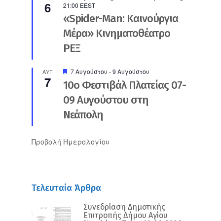
6
21:00
EEST
«Spider-Man: Καινούργια
Μέρα» Κινηματοθέατρο
ΡΕΞ
Προτεινόμενο
7 Αυγούστου
-
9 Αυγούστου
ΑΥΓ
7
10ο Φεστιβάλ Πλατείας 07-
09 Αυγούστου στη
Νεάπολη
Προβολή Ημερολογίου
Τελευταία Άρθρα
Συνεδρίαση Δημοτικής
Επιτροπής Δήμου Αγίου