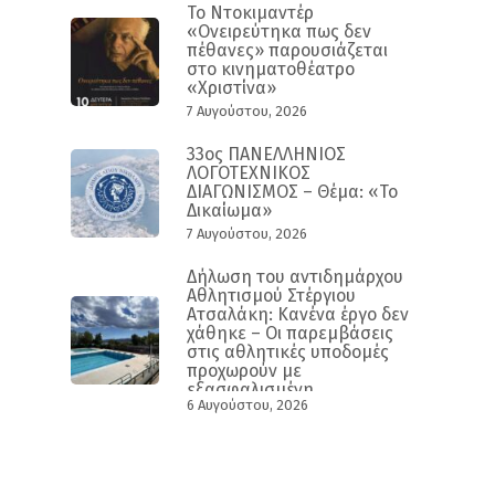
Το Ντοκιμαντέρ
«Ονειρεύτηκα πως δεν
πέθανες» παρουσιάζεται
στο κινηματοθέατρο
«Χριστίνα»
7 Αυγούστου, 2026
33ος ΠΑΝΕΛΛΗΝΙΟΣ
ΛΟΓΟΤΕΧΝΙΚΟΣ
ΔΙΑΓΩΝΙΣΜΟΣ – Θέμα: «Το
Δικαίωμα»
7 Αυγούστου, 2026
Δήλωση του αντιδημάρχου
Αθλητισμού Στέργιου
Ατσαλάκη: Κανένα έργο δεν
χάθηκε – Οι παρεμβάσεις
στις αθλητικές υποδομές
προχωρούν με
εξασφαλισμένη
6 Αυγούστου, 2026
χρηματοδότηση και
συγκεκριμένο
χρονοδιάγραμμα