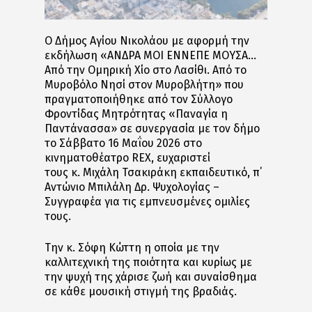
Ο Δήμος Αγίου Νικολάου με αφορμή την
εκδήλωση «ΑΝΔΡΑ ΜΟΙ ΕΝΝΕΠΕ ΜΟΥΣΑ…
Από την Ομηρική Χίο στο Λασίθι. Από το
Μυροβόλο Νησί στον Μυροβλήτη» που
πραγματοποιήθηκε από τον Σύλλογο
Φροντίδας Μητρότητας «Παναγία η
Παντάνασσα» σε συνεργασία με τον δήμο
το Σάββατο 16 Μαΐου 2026 στο
κινηματοθέατρο
REX
, ευχαριστεί
τους κ. Μιχάλη Τσακιράκη εκπαιδευτικό, π΄
Αντώνιο Μπιλάλη Δρ. Ψυχολογίας –
Συγγραφέα για τις εμπνευσμένες ομιλίες
τους.
Την κ. Σόφη Κώττη η οποία με την
καλλιτεχνική της ποιότητα και κυρίως με
την ψυχή της χάρισε ζωή και συναίσθημα
σε κάθε μουσική στιγμή της βραδιάς.