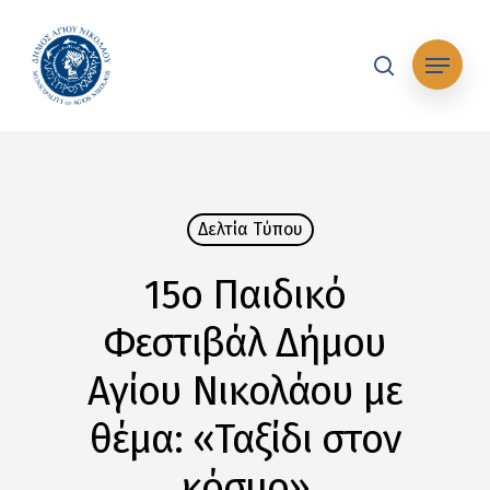
Skip
to
Μενού
main
search
content
Δελτία Tύπου
15ο Παιδικό
Φεστιβάλ Δήμου
Αγίου Νικολάου με
θέμα: «Ταξίδι στον
κόσμο»