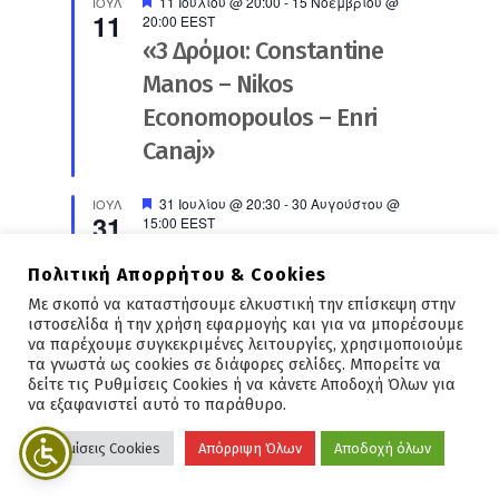
Προτεινόμενο
11 Ιουλίου @ 20:00
-
15 Νοεμβρίου @
ΙΟΎΛ
11
20:00
EEST
«3 Δρόμοι: Constantine
Manos – Nikos
Economopoulos – Enri
Canaj»
Προτεινόμενο
31 Ιουλίου @ 20:30
-
30 Αυγούστου @
ΙΟΎΛ
31
15:00
EEST
10 Χρόνια Λαογραφικό &
Πολιτική Απορρήτου & Cookies
Ιστορικό Μουσείο
Με σκοπό να καταστήσουμε ελκυστική την επίσκεψη στην
Νεάπολης. Έκθεση
ιστοσελίδα ή την χρήση εφαρμογής και για να μπορέσουμε
να παρέχουμε συγκεκριμένες λειτουργίες, χρησιμοποιούμε
Φωτογραφίας
τα γνωστά ως cookies σε διάφορες σελίδες. Μπορείτε να
δείτε τις Ρυθμίσεις Cookies ή να κάνετε Αποδοχή Όλων για
Προτεινόμενο
να εξαφανιστεί αυτό το παράθυρο.
6 Αυγούστου @ 10:00
-
2 Σεπτεμβρίου @
ΑΥΓ
6
22:59
EEST
Πολιτιστικός Σύλλογος
Ρυθμίσεις Cookies
Απόρριψη Όλων
Αποδοχή όλων
Φουρνής-Πρόγραμμα