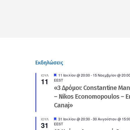
Εκδηλώσεις
Προτεινόμενο
11 Ιουλίου @ 20:00
-
15 Νοεμβρίου @ 20:0
ΙΟΎΛ
11
EEST
«3 Δρόμοι: Constantine Ma
– Nikos Economopoulos – En
Canaj»
Προτεινόμενο
31 Ιουλίου @ 20:30
-
30 Αυγούστου @ 15:0
ΙΟΎΛ
31
EEST