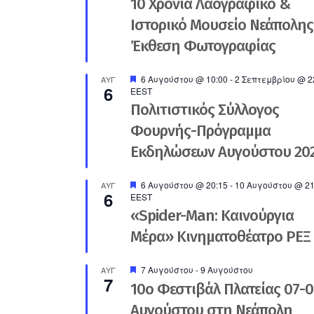
10 Χρόνια Λαογραφικό &
Ιστορικό Μουσείο Νεάπολης
Έκθεση Φωτογραφίας
Προτεινόμενο
6 Αυγούστου @ 10:00
-
2 Σεπτεμβρίου @ 2
ΑΥΓ
6
EEST
Πολιτιστικός Σύλλογος
Φουρνής-Πρόγραμμα
Εκδηλώσεων Αυγούστου 20
Προτεινόμενο
6 Αυγούστου @ 20:15
-
10 Αυγούστου @ 21
ΑΥΓ
6
EEST
«Spider-Man: Καινούργια
Μέρα» Κινηματοθέατρο ΡΕΞ
Προτεινόμενο
7 Αυγούστου
-
9 Αυγούστου
ΑΥΓ
7
10ο Φεστιβάλ Πλατείας 07-0
Αυγούστου στη Νεάπολη