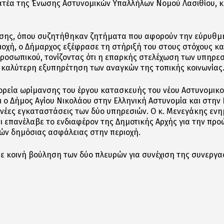
ματέα της Ένωσης Αστυνομικών Υπαλλήλων Νομού Λασιθίου, κ
ησης, όπου συζητήθηκαν ζητήματα που αφορούν την εύρυθμη
οχή, ο Δήμαρχος εξέφρασε τη στήριξή του στους στόχους και
ροσωπικού, τονίζοντας ότι η επαρκής στελέχωση των υπηρεσι
 καλύτερη εξυπηρέτηση των αναγκών της τοπικής κοινωνίας
πορεία ωρίμανσης του έργου κατασκευής του νέου Αστυνομικ
ι ο Δήμος Αγίου Νικολάου στην Ελληνική Αστυνομία και στην
 νέες εγκαταστάσεις των δύο υπηρεσιών. Ο κ. Μενεγάκης ενη
και επανέλαβε το ενδιαφέρον της Δημοτικής Αρχής για την πρ
ν δημόσιας ασφάλειας στην περιοχή.
κοινή βούληση των δύο πλευρών για συνέχιση της συνεργασί
αστείτε