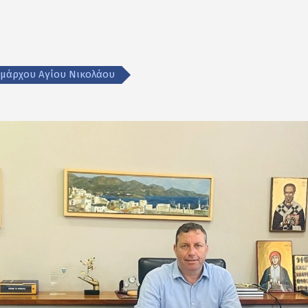
ημάρχου Αγίου Νικολάου