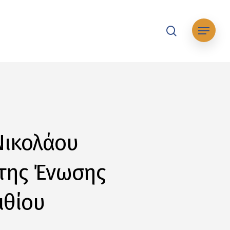
search
Μενού
Νικολάου
 της Ένωσης
ιθίου