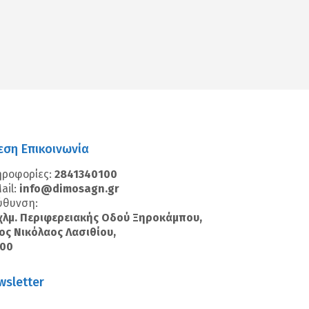
εση Επικοινωνία
ηροφορίες:
2841340100
ail:
info@dimosagn.gr
ύθυνση:
χλμ. Περιφερειακής Οδού Ξηροκάμπου,
ος Νικόλαος Λασιθίου,
100
wsletter