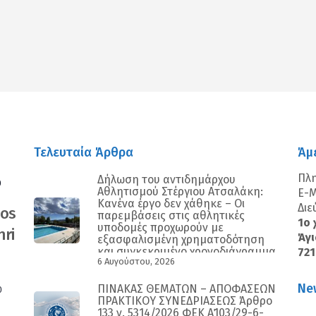
Τελευταία Άρθρα
Άμ
Πλ
Δήλωση του αντιδημάρχου
0
Αθλητισμού Στέργιου Ατσαλάκη:
E-M
Κανένα έργο δεν χάθηκε – Οι
Διε
nos
παρεμβάσεις στις αθλητικές
1ο 
υποδομές προχωρούν με
ri
Άγι
εξασφαλισμένη χρηματοδότηση
και συγκεκριμένο χρονοδιάγραμμα
72
6 Αυγούστου, 2026
Ne
ΠΙΝΑΚΑΣ ΘΕΜΑΤΩΝ – ΑΠΟΦΑΣΕΩΝ
0
ΠΡΑΚΤΙΚΟΥ ΣΥΝΕΔΡΙΑΣΕΩΣ Άρθρο
133 ν. 5314/2026 ΦΕΚ Α΄103/29-6-