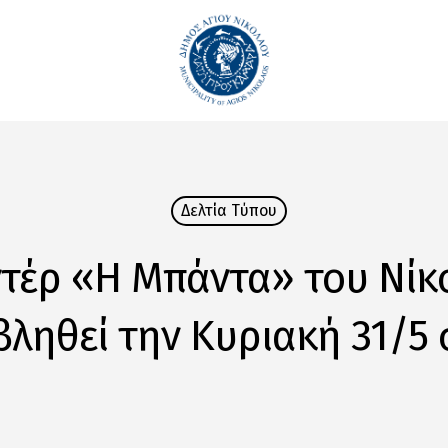
Δελτία Tύπου
ντέρ «Η Μπάντα» του Νίκ
ληθεί την Κυριακή 31/5