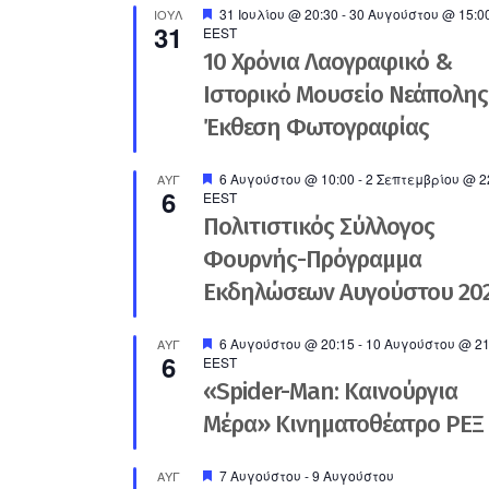
Προτεινόμενο
31 Ιουλίου @ 20:30
-
30 Αυγούστου @ 15:0
ΙΟΎΛ
31
EEST
10 Χρόνια Λαογραφικό &
Ιστορικό Μουσείο Νεάπολης
Έκθεση Φωτογραφίας
Προτεινόμενο
6 Αυγούστου @ 10:00
-
2 Σεπτεμβρίου @ 2
ΑΥΓ
6
EEST
Πολιτιστικός Σύλλογος
Φουρνής-Πρόγραμμα
Εκδηλώσεων Αυγούστου 20
Προτεινόμενο
6 Αυγούστου @ 20:15
-
10 Αυγούστου @ 21
ΑΥΓ
6
EEST
«Spider-Man: Καινούργια
Μέρα» Κινηματοθέατρο ΡΕΞ
Προτεινόμενο
7 Αυγούστου
-
9 Αυγούστου
ΑΥΓ