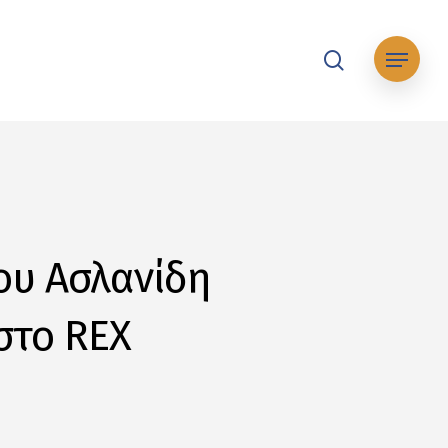
search
Μενού
ου Ασλανίδη
 στο REX