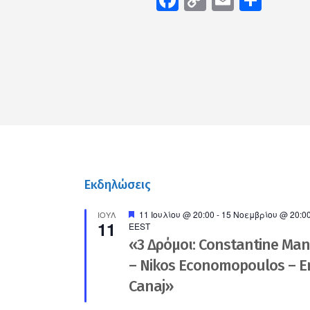
Link
Εκδηλώσεις
Προτεινόμενο
11 Ιουλίου @ 20:00
-
15 Νοεμβρίου @ 20:0
ΙΟΎΛ
11
EEST
«3 Δρόμοι: Constantine Ma
– Nikos Economopoulos – En
Canaj»