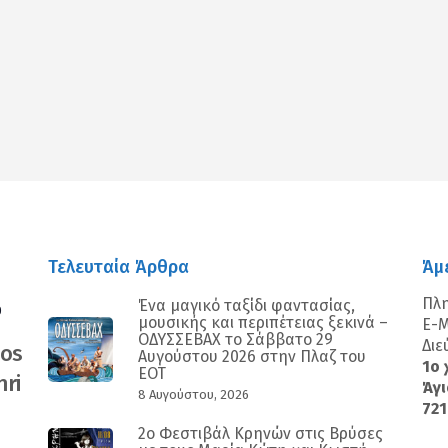
Τελευταία Άρθρα
Άμ
Πλ
Ένα μαγικό ταξίδι φαντασίας,
0
μουσικής και περιπέτειας ξεκινά –
E-M
ΟΔΥΣΣΕΒΑΧ το Σάββατο 29
Διε
nos
Αυγούστου 2026 στην Πλαζ του
1ο 
ΕΟΤ
ri
Άγι
8 Αυγούστου, 2026
72
2ο Φεστιβάλ Κρηνών στις Βρύσες