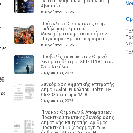
με τους Μαρία Κώτη και Κωστή
Ne
0
Αβυσσινό
8 Αυγούστου, 2026
Όρ
Πρόσκληση Συμμετοχής στην
.
Εκδήλωση «Κρητικά
Πολ
Μαγειρέματα» με αφορμή την
Προ
Παγκόσμια Ημέρα Τουρισμού
Νι
8 Αυγούστου, 2026
2:59
Πολ
Προβολές ταινιών στον Θερινό
Κινηματοθέατρο “ΧΡΙΣΤΙΝΑ” στον
Άγιο Νικόλαο
7 Αυγούστου, 2026
26
Συνεδρίαση Δημοτικής Επιτροπής
Δήμου Αγίου Νικολάου. Τρίτη 11-
:00
06-2026 και ώρα 12:00
7 Αυγούστου, 2026
Πίνακας Θεμάτων & Αποφάσεων
Πρακτικού τακτικής Συνεδρίασης
Δημοτικής Επιτροπής, Αριθμός
Πρακτικού 23 (εφαρμογή των
άρθρων 133 και 147 του Ν.