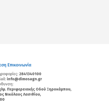
εση Επικοινωνία
ηροφορίες:
2841340100
ail:
info@dimosagn.gr
ύθυνση:
χλμ. Περιφερειακής Οδού Ξηροκάμπου,
ος Νικόλαος Λασιθίου,
100