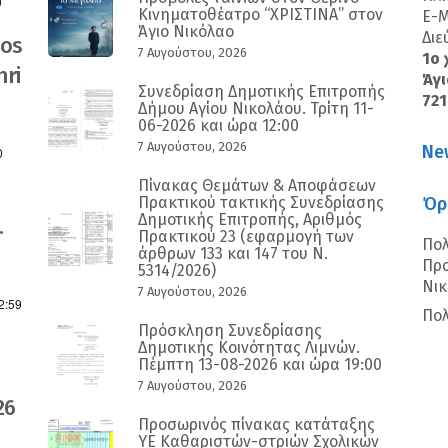
0
Κινηματοθέατρο “ΧΡΙΣΤΙΝΑ” στον
E-M
Άγιο Νικόλαο
Διε
nos
7 Αυγούστου, 2026
1ο 
ri
Άγι
Συνεδρίαση Δημοτικής Επιτροπής
72
Δήμου Αγίου Νικολάου. Τρίτη 11-
06-2026 και ώρα 12:00
7 Αυγούστου, 2026
Ne
0
Πίνακας Θεμάτων & Αποφάσεων
Πρακτικού τακτικής Συνεδρίασης
Όρ
Δημοτικής Επιτροπής, Αριθμός
.
Πρακτικού 23 (εφαρμογή των
Πολ
άρθρων 133 και 147 του Ν.
Προ
5314/2026)
Νι
7 Αυγούστου, 2026
2:59
Πολ
Πρόσκληση Συνεδρίασης
Δημοτικής Κοινότητας Λιμνών.
Πέμπτη 13-08-2026 και ώρα 19:00
7 Αυγούστου, 2026
26
Προσωρινός πίνακας κατάταξης
ΥΕ Καθαριστών-στριών Σχολικών