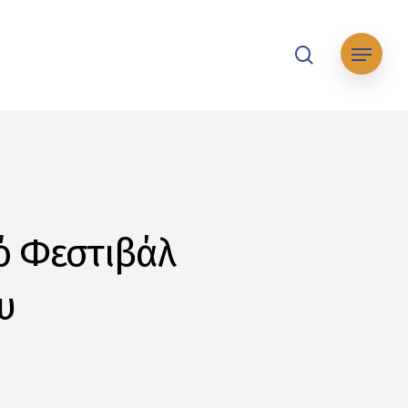
search
Μενού
ό Φεστιβάλ
υ