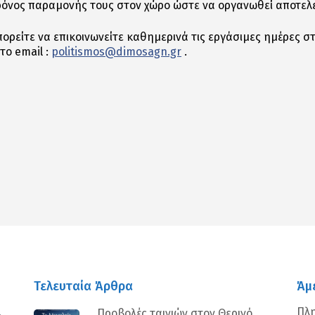
χρόνος παραμονής τους στον χώρο ώστε να οργανωθεί αποτελ
ορείτε να επικοινωνείτε καθημερινά τις εργάσιμες ημέρες στ
το email :
politismos
@dimosagn.gr
.
αστείτε
Τελευταία Άρθρα
Άμ
Πλ
Προβολές ταινιών στον Θερινό