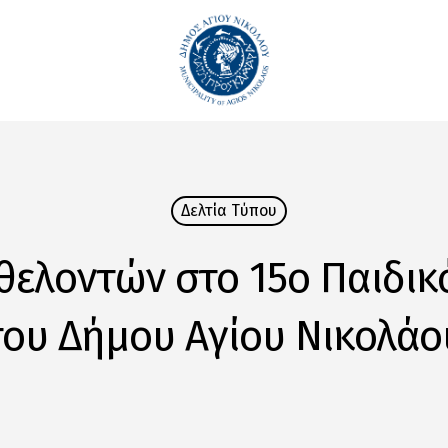
Δελτία Tύπου
θελοντών στο 15ο Παιδικ
του Δήμου Αγίου Νικολάο