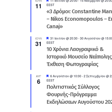
Προτεινόμενο
11 Ιουλίου @ 20:00
-
15 Νοεμβρίου @ 20:0
ΙΟΎΛ
11
EEST
«3 Δρόμοι: Constantine Ma
– Nikos Economopoulos – En
Canaj»
Προτεινόμενο
31 Ιουλίου @ 20:30
-
30 Αυγούστου @ 15:0
ΙΟΎΛ
31
EEST
10 Χρόνια Λαογραφικό &
Ιστορικό Μουσείο Νεάπολης
Έκθεση Φωτογραφίας
Προτεινόμενο
6 Αυγούστου @ 10:00
-
2 Σεπτεμβρίου @ 2
ΑΥΓ
6
EEST
Πολιτιστικός Σύλλογος
Φουρνής-Πρόγραμμα
Εκδηλώσεων Αυγούστου 20