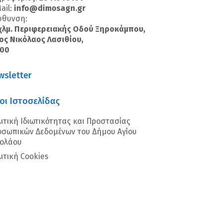
ail:
info@dimosagn.gr
ύθυνση:
χλμ. Περιφερειακής Οδού Ξηροκάμπου,
ος Νικόλαος Λασιθίου,
100
wsletter
οι Ιστοσελίδας
ιτική Ιδιωτικότητας και Προστασίας
σωπικών Δεδομένων του Δήμου Αγίου
κολάου
ιτική Cookies