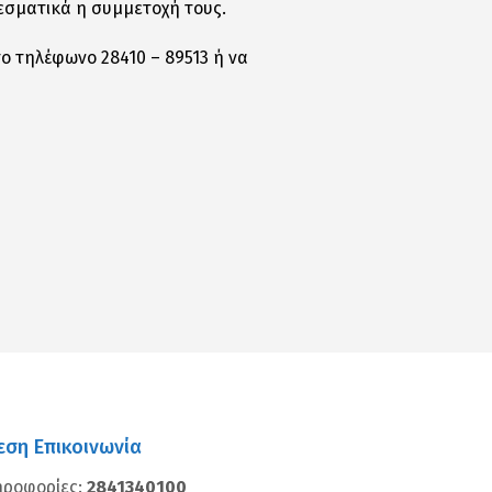
εσματικά η συμμετοχή τους.
ο τηλέφωνο 28410 – 89513 ή να
εση Επικοινωνία
ηροφορίες:
2841340100