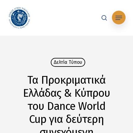
Skip
to
Μενού
main
search
content
Δελτία Tύπου
Τα Προκριματικά
Ελλάδας & Κύπρου
του Dance World
Cup για δεύτερη
συνεχόμενη