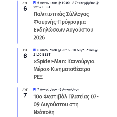
Προτεινόμενο
6 Αυγούστου @ 10:00
-
2 Σεπτεμβρίου @
ΑΥΓ
6
22:59
EEST
Πολιτιστικός Σύλλογος
Φουρνής-Πρόγραμμα
Εκδηλώσεων Αυγούστου
2026
Προτεινόμενο
6 Αυγούστου @ 20:15
-
10 Αυγούστου @
ΑΥΓ
6
21:00
EEST
«Spider-Man: Καινούργια
Μέρα» Κινηματοθέατρο
ΡΕΞ
Προτεινόμενο
7 Αυγούστου
-
9 Αυγούστου
ΑΥΓ
7
10ο Φεστιβάλ Πλατείας 07-
09 Αυγούστου στη
Νεάπολη