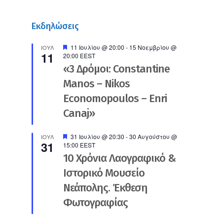
Εκδηλώσεις
Προτεινόμενο
11 Ιουλίου @ 20:00
-
15 Νοεμβρίου @
ΙΟΎΛ
11
20:00
EEST
«3 Δρόμοι: Constantine
Manos – Nikos
Economopoulos – Enri
Canaj»
Προτεινόμενο
31 Ιουλίου @ 20:30
-
30 Αυγούστου @
ΙΟΎΛ
31
15:00
EEST
10 Χρόνια Λαογραφικό &
Ιστορικό Μουσείο
Νεάπολης. Έκθεση
Φωτογραφίας