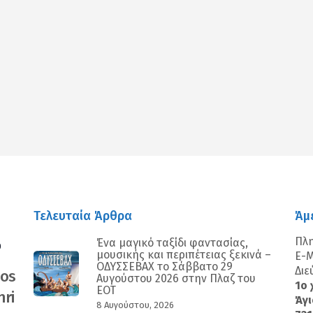
αστείτε
Τελευταία Άρθρα
Άμ
Πλ
Ένα μαγικό ταξίδι φαντασίας,
0
μουσικής και περιπέτειας ξεκινά –
E-M
ΟΔΥΣΣΕΒΑΧ το Σάββατο 29
Διε
nos
Αυγούστου 2026 στην Πλαζ του
1ο 
ΕΟΤ
ri
Άγι
8 Αυγούστου, 2026