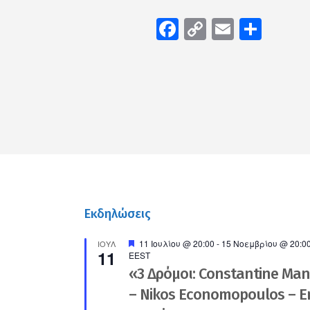
Facebook
Copy
Email
Μοιρ
Link
Εκδηλώσεις
Προτεινόμενο
11 Ιουλίου @ 20:00
-
15 Νοεμβρίου @ 20:0
ΙΟΎΛ
11
EEST
«3 Δρόμοι: Constantine Ma
– Nikos Economopoulos – En