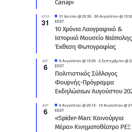
Canaj»
Προτεινόμενο
31 Ιουλίου @ 20:30
-
30 Αυγούστου @ 15:0
ΙΟΎΛ
31
EEST
10 Χρόνια Λαογραφικό &
Ιστορικό Μουσείο Νεάπολης
Έκθεση Φωτογραφίας
Προτεινόμενο
6 Αυγούστου @ 10:00
-
2 Σεπτεμβρίου @ 2
ΑΥΓ
6
EEST
Πολιτιστικός Σύλλογος
Φουρνής-Πρόγραμμα
Εκδηλώσεων Αυγούστου 20
Προτεινόμενο
6 Αυγούστου @ 20:15
-
10 Αυγούστου @ 21
ΑΥΓ
6
EEST
«Spider-Man: Καινούργια
Μέρα» Κινηματοθέατρο ΡΕΞ